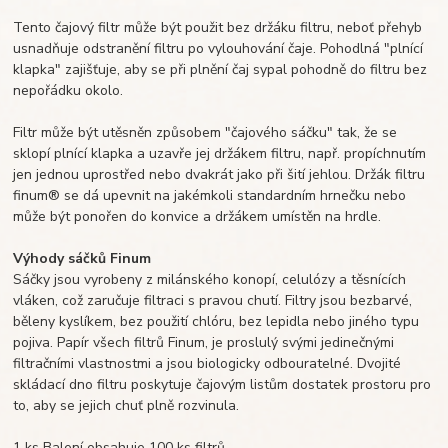
Tento čajový filtr může být použit bez držáku filtru, neboť přehyb
usnadňuje odstranění filtru po vylouhování čaje. Pohodlná "plnící
klapka" zajišťuje, aby se při plnění čaj sypal pohodně do filtru bez
nepořádku okolo.
Filtr může být utěsněn způsobem "čajového sáčku" tak, že se
sklopí plnící klapka a uzavře jej držákem filtru, např. propíchnutím
jen jednou uprostřed nebo dvakrát jako při šití jehlou. Držák filtru
finum® se dá upevnit na jakémkoli standardním hrnečku nebo
může být ponořen do konvice a držákem umístěn na hrdle.
Výhody sáčků Finum
Sáčky jsou vyrobeny z milánského konopí, celulózy a těsnících
vláken, což zaručuje filtraci s pravou chutí. Filtry jsou bezbarvé,
běleny kyslíkem, bez použití chlóru, bez lepidla nebo jiného typu
pojiva. Papír všech filtrů Finum, je proslulý svými jedinečnými
filtračními vlastnostmi a jsou biologicky odbouratelné. Dvojité
skládací dno filtru poskytuje čajovým listům dostatek prostoru pro
to, aby se jejich chuť plně rozvinula.
1 ks Balení obsahuje 100 ks filtrů