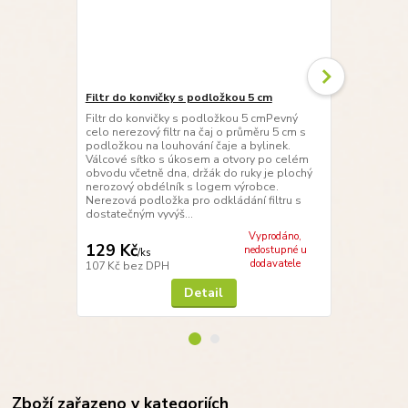
Filtr do konvičky s podložkou 5 cm
Filtr do hrn
Filtr do konvičky s podložkou 5 cmPevný
Celo nerezov
celo nerezový filtr na čaj o průměru 5 cm s
uchem. Válc
podložkou na louhování čaje a bylinek.
po celém obv
Válcové sítko s úkosem a otvory po celém
sedí na zahn
obvodu včetně dna, držák do ruky je plochý
filtru. Pro d
nerozový obdélník s logem výrobce.
tenkého ner
Nerezová podložka pro odkládání filtru s
sítka 6,5 s o
dostatečným vyvýš...
drž...
Vyprodáno,
129 Kč
99 Kč
nedostupné u
/
ks
/
ks
dodavatele
107 Kč
bez DPH
82 Kč
bez D
Detail
Zboží zařazeno v kategoriích