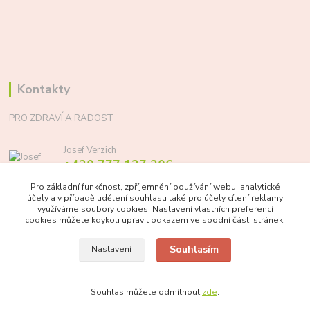
Kontakty
PRO ZDRAVÍ A RADOST
Josef Verzich
+420 777 137 206
(Po-Pá, 8-17 hod.)
Pro základní funkčnost, zpříjemnění používání webu, analytické
účely a v případě udělení souhlasu také pro účely cílení reklamy
info@prozdraviaradost.cz
využíváme soubory cookies. Nastavení vlastních preferencí
cookies můžete kdykoli upravit odkazem ve spodní části stránek.
Souhlasím
Nastavení
Souhlas můžete odmítnout
zde
.