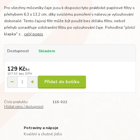
Pro všechny milovníky čaje jsou k dispozici tyto praktické papírové filtry s
přehybem 6,3 x 13,2 cm, díky svislému ponoření v nálevu je vylouhování
dokonalé. Tento čajový filtr může být použit bez držáku filtru, neboť
přehyb usnadňuje odstranění filtru po vylouhování čaje. Pohodlná "plnící
klapka" z...
celý popis
Dostupnost
Skladem
129 Kč
/
ks
107 Kč
bez DPH
Přidat do košíku
Číslo produktu:
115-022
Hlídat cenu / dostupnost
Potraviny a nápoje
Kvalitní a chutné jídlo