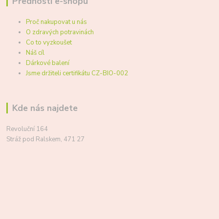
Přednosti e-shopu
Proč nakupovat u nás
O zdravých potravinách
Co to vyzkoušet
Náš cíl
Dárkové balení
Jsme držiteli certifikátu CZ-BIO-002
Kde nás najdete
Revoluční 164
Stráž pod Ralskem, 471 27