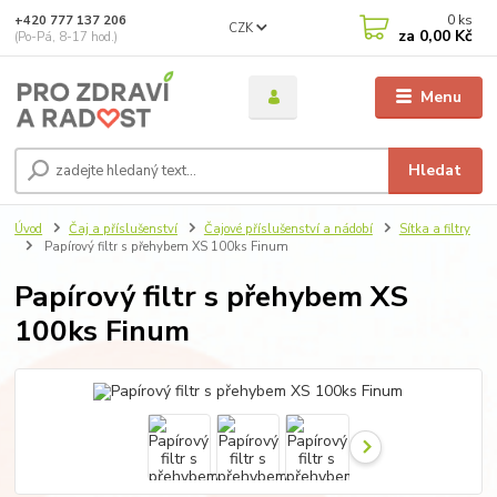
0
ks
+420 777 137 206
CZK
za
0,00 Kč
(Po-Pá, 8-17 hod.)
Menu
Hledat
Úvod
Čaj a příslušenství
Čajové příslušenství a nádobí
Sítka a filtry
Papírový filtr s přehybem XS 100ks Finum
Papírový filtr s přehybem XS
100ks Finum