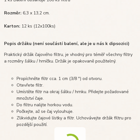
Rozměr:
6,3 x 13,2 cm.
Karton:
12 ks (12x100ks)
Popis držáku (není součástí balení, ale je u nás k dipsozici)
Praktický držák čajového filtru, je vhodný pro téměř všechny filtry
a rozměry šálku / hrníčku. Držák je opakovaně použitelný.
Propíchněte filtr cca. 1 cm (3/8 ") od otvoru.
Otevřete filtr.
Umístěte filtr na okraj šálku / hrnku. Přidejte požadované
množství čaje.
Do filtru nalijte horkou vodu.
Počkejte, až se čaj vylouhuje.
Zlikvidujte čajové lístky a filtr. Uchovávejte držák filtru pro
pozdější použití.