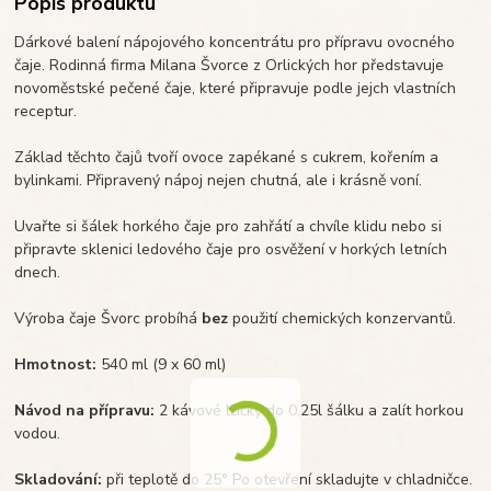
Popis produktu
Dárkové balení nápojového koncentrátu pro přípravu ovocného
čaje. Rodinná firma Milana Švorce z Orlických hor představuje
novoměstské pečené čaje, které připravuje podle jejch vlastních
receptur.
Základ těchto čajů tvoří ovoce zapékané s cukrem, kořením a
bylinkami. Připravený nápoj nejen chutná, ale i krásně voní.
Uvařte si šálek horkého čaje pro zahřátí a chvíle klidu nebo si
připravte sklenici ledového čaje pro osvěžení v horkých letních
dnech.
Výroba čaje Švorc probíhá
bez
použití chemických konzervantů.
Hmotnost:
540 ml (9 x 60 ml)
Návod na přípravu:
2 kávové lžičky do 0,25l šálku a zalít horkou
vodou.
Skladování:
při teplotě do 25° Po otevření skladujte v chladničce.