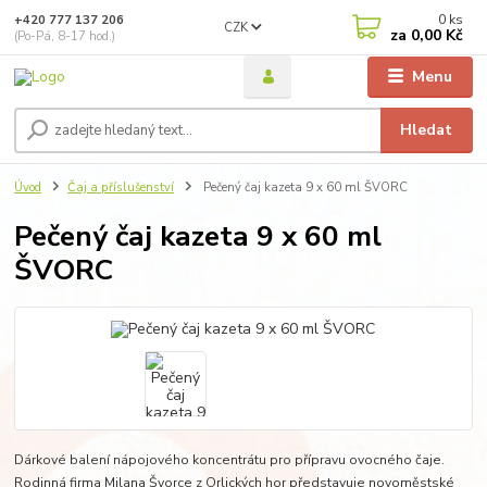
0
ks
+420 777 137 206
CZK
za
0,00 Kč
(Po-Pá, 8-17 hod.)
Menu
Hledat
Úvod
Čaj a příslušenství
Pečený čaj kazeta 9 x 60 ml ŠVORC
Pečený čaj kazeta 9 x 60 ml
ŠVORC
Dárkové balení nápojového koncentrátu pro přípravu ovocného čaje.
Rodinná firma Milana Švorce z Orlických hor představuje novoměstské