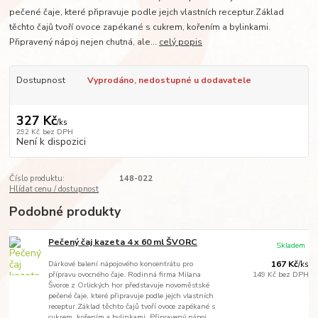
pečené čaje, které připravuje podle jejch vlastních receptur.Základ
těchto čajů tvoří ovoce zapékané s cukrem, kořením a bylinkami.
Připravený nápoj nejen chutná, ale...
celý popis
Dostupnost
Vyprodáno, nedostupné u dodavatele
327 Kč
/
ks
292 Kč
bez DPH
Není k dispozici
Číslo produktu:
148-022
Hlídat cenu / dostupnost
Podobné produkty
Pečený čaj kazeta 4 x 60 ml ŠVORC
Skladem
Dárkové balení nápojového koncentrátu pro
167 Kč
/
ks
přípravu ovocného čaje. Rodinná firma Milana
149 Kč
bez DPH
Švorce z Orlických hor představuje novoměstské
pečené čaje, které připravuje podle jejch vlastních
receptur.Základ těchto čajů tvoří ovoce zapékané s
cukrem, kořením a bylinkami. Připravený nápoj