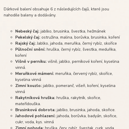
Dárkové balení obsahuje 6 z následujících čajů, které jsou
nahodile baleny a dodávány.
Nebeský čaj:
jablko, brusinka, švestka, hežmánek
Pekelský čaj:
ostružina, malina, borůvka, brusinka, koření
Rajský čaj:
Jablko, jahoda, meruňka, černý rybíz, skoříce
Půlnoční snění:
hruška, černý rybíz, švestka, meduňka,
koření
Višně v perníku:
višně, jablko, perníkové koření, kyselina
vinná.
Meruňkové mámení:
meruňka, červený rybíz, skoříce,
kyselina vinná
Zimní kouzlo:
jablko, pomeranč, višeň, koření, kyselina
vinná
Rakytníková hruška:
hruška, rakytník, skořice,
mateřídouška.
Brusinková dobrota:
jablko, brusinka, jahoda, skořice.
Jahodové pohlazení:
jahoda, borůvka, badyán, skořice,
cukr, voda, kys. vinná
Zimní pohoda:
hruška, červ. rybíz, švestak, curk, voda,