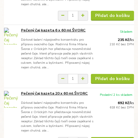
nejen chutná, ale...
Přidat do košíku
Pečený čaj kazeta 6 x 60 ml ŠVORC
Skladem
Dárkové balení nápojového koncentrátu pro
235 Kč
/
ks
přípravu ovocného čaje. Rodinná firma Milana
210 Kč
bez DPH
Švorce z Orlických hor představuje novoměstské
pečené čaje, které připravuje podle jejch vlastních
receptur.Základ těchto čajů tvoří ovoce zapékané s
cukrem, kořením a bylinkami. Připravený nápoj
nejen chutná, ale...
Přidat do košíku
Pečený čaj kazeta 20 x 60 ml ŠVORC
Poslední 2 ks skladem
Dárkové balení nápojového koncentrátu pro
692 Kč
/
ks
přípravu ovocného čaje. Rodinná firma Milana
618 Kč
bez DPH
Švorce z Orlických hor představuje novoměstské
pečené čaje, které připravuje podle jejch vlastních
receptur.Základ těchto čajů tvoří ovoce zapékané s
cukrem, kořením a bylinkami. Připravený nápoj
nejen chutná, ale...