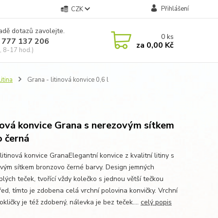
Přihlášení
CZK
adě dotazů zavolejte.
0
ks
 777 137 206
za
0,00 Kč
, 8-17 hod.)
itina
Grana - litinová konvice 0,6 l
nová konvice Grana s nerezovým sítkem
o černá
itinová konvice GranaElegantní konvice z kvalitní litiny s
vým sítkem bronzovo černé barvy. Design jemných
lých teček, tvořící vždy kolečko s jednou větší tečkou
ed, tímto je zdobena celá vrchní polovina konvičky. Vrchní
okličky je též zdobený, nálevka je bez teček....
celý popis