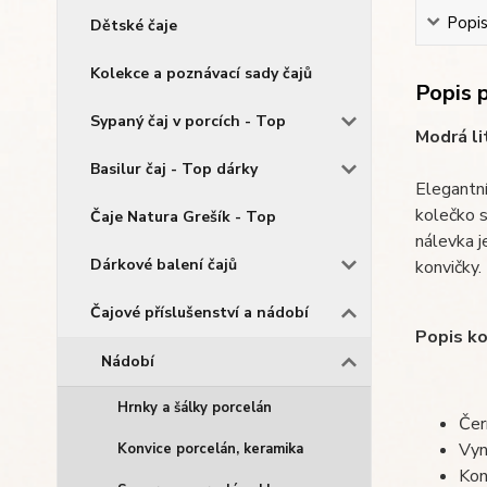
Popi
Dětské čaje
Kolekce a poznávací sady čajů
Popis 
Sypaný čaj v porcích - Top
Modrá li
Basilur čaj - Top dárky
Elegantní
kolečko s
Čaje Natura Grešík - Top
nálevka j
Dárkové balení čajů
konvičky.
Čajové příslušenství a nádobí
Popis ko
Nádobí
Hrnky a šálky porcelán
Čer
Vyn
Konvice porcelán, keramika
Kon