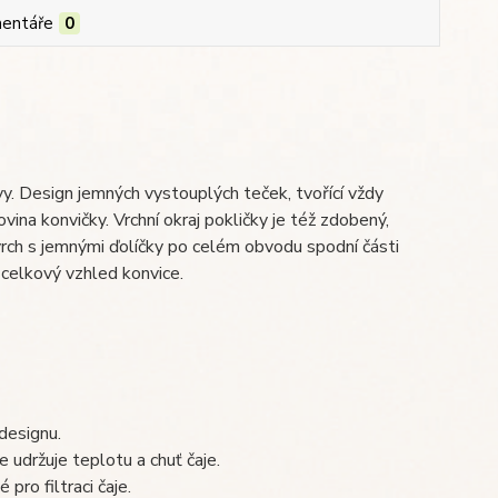
entáře
0
vy. Design jemných vystouplých teček, tvořící vždy
vina konvičky. Vrchní okraj pokličky je též zdobený,
vrch s jemnými ďolíčky po celém obvodu spodní části
 celkový vzhled konvice.
designu.
e udržuje teplotu a chuť čaje.
ro filtraci čaje.