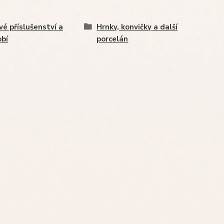
vé příslušenství a
Hrnky, konvičky a další
bí
porcelán