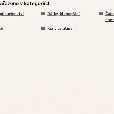
zařazeno v kategoriích
 příslušenství
Dárky, blahopřání
Čajo
nádo
bí
Konvice litina