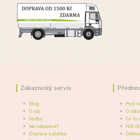
Zákaznický servis
Přednos
Blog
Proč n
O nás
O zdra
Služby
Co to 
Jak nakupovat
Náš cíl
Doprava a platba
Dárkov