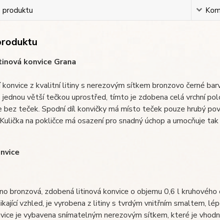
s produktu
Kom
produktu
tinová konvice Grana
 konvice z kvalitní litiny s nerezovým sítkem bronzovo černé bar
 jednou větší tečkou uprostřed, tímto je zdobena celá vrchní polo
e bez teček. Spodní díl konvičky má místo teček pouze hrubý po
 Kulička na pokličce má osazení pro snadný úchop a umocňuje tak
nvice
no bronzová, zdobená litinová konvice o objemu 0,6 l kruhového 
ikající vzhled, je vyrobena z litiny s tvrdým vnitřním smaltem, lép
vice je vybavena snímatelným nerezovým sítkem, které je vhodné p