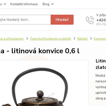
pu
Kontaktní informace
Blog
V příp
Hledat
+420
(Po-Pá
aj a příslušenství
Čajové příslušenství a nádobí
Nádobí
Konvice l
a - litinová konvice 0,6 l
Liti
zlat
Modrá l
nerezo
vystoup
uprostř
okraj p