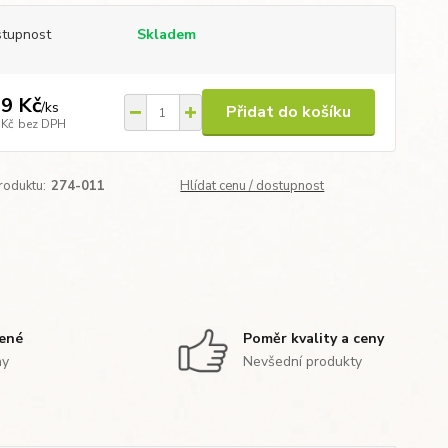
tupnost
Skladem
9 Kč
/
ks
Přidat do košíku
 Kč
bez DPH
roduktu:
274-011
Hlídat cenu / dostupnost
zené
Poměr kvality a ceny
ny
Nevšední produkty