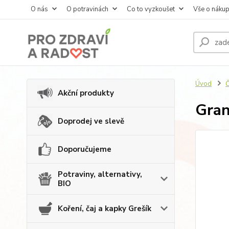
O nás
O potravinách
Co to vyzkoušet
Vše o náku
Úvod
Č
Akční produkty
Gran
Doprodej ve slevě
Doporučujeme
Potraviny, alternativy,
BIO
Koření, čaj a kapky Grešík