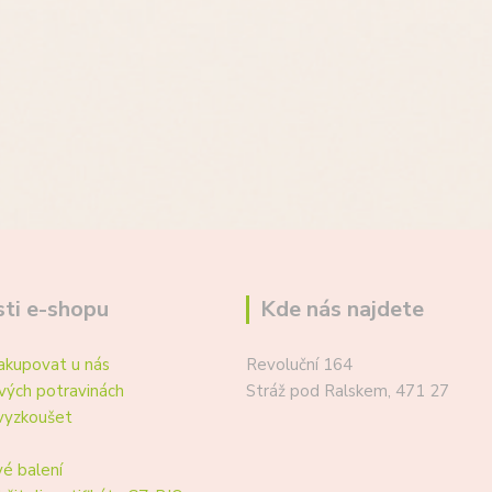
ti e-shopu
Kde nás najdete
akupovat u nás
Revoluční 164
vých potravinách
Stráž pod Ralskem, 471 27
vyzkoušet
é balení