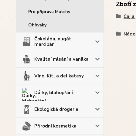
Zboží 
Pro přípravu Matchy
Čaj a
Ohříváky
Nádo
Čokoláda, nugát,
marcipán
Kvalitní mlsání a vanilka
Víno, Kitl a delikatesy
Dárky, blahopřání
Ekologická drogerie
Přírodní kosmetika