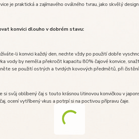
vice je praktická a zajímavého oválného tvrau, jako skvělý design
ovat konvici dlouho v dobrém stavu:
žíváte-li konvici každý den, nechte vždy po použití dobře vyschnou
ka vody by neměla překročit kapacitu 80% čajové konvice, snažte
něte se použití ostrých a tvrdých kovových předmětů, při čistění 
e si svůj oblíbený čaj s touto krásnou litinovou konvičkou v japo
čaj, ocení vytříbený vkus a potrpí si na poctivou přípravu čaje.