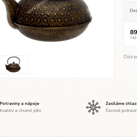
Dos
89
743
Číslo p
Potraviny a nápoje
Zasíláme chla
Kvalitní a chutné jídlo
Čerstvé potravi