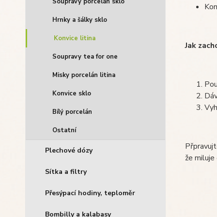
Soupravy porcelán sklo
Kon
Hrnky a šálky sklo
Konvice litina
Jak zach
Soupravy tea for one
Misky porcelán litina
Pou
Konvice sklo
Dáv
Vyh
Bílý porcelán
Ostatní
Přpravujt
Plechové dózy
že miluje 
Sítka a filtry
Přesýpací hodiny, teploměr
Bombilly a kalabasy