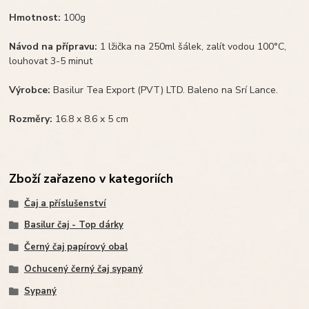
Hmotnost:
100g
Návod na přípravu:
1 lžička na 250ml šálek, zalít vodou 100°C,
louhovat 3-5 minut
Výrobce:
Basilur Tea Export (PVT) LTD. Baleno na Srí Lance.
Rozměry:
16.8 x 8.6 x 5 cm
Zboží zařazeno v kategoriích
Čaj a příslušenství
Basilur čaj - Top dárky
Černý čaj papírový obal
Ochucený černý čaj sypaný
Sypaný