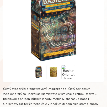
Černý sypaný čaj aromatizovaný „magická noc“. Čistý ceylonský
vysokohorský čaj, který Basilur mistrovsky smíchal s chrpou, malvou,
brusinkou a přírodní příchutí jahody, meruňky, ananasu a papáji.
Opravdový zážitek černého čaje v jehož chuti dominuje aroma jahody.