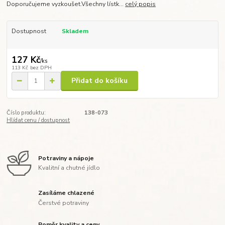
Doporučujeme vyzkoušet.Všechny lístk...
celý popis
Dostupnost
Skladem
127 Kč
/
ks
113 Kč
bez DPH
Přidat do košíku
Číslo produktu:
138-073
Hlídat cenu / dostupnost
Potraviny a nápoje
Kvalitní a chutné jídlo
Zasíláme chlazené
Čerstvé potraviny
Poměr kvality a ceny