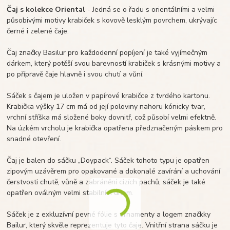
Čaj s kolekce Oriental
- Jedná se o řadu s orientálními a velmi
působivými motivy krabiček s kovově lesklým povrchem, ukrývajíc
černé i zelené čaje.
Čaj značky Basilur pro každodenní popíjení je také vyjímečným
dárkem, který potěší svou barevností krabiček s krásnými motivy a
po přípravě čaje hlavně i svou chutí a vůní.
Sáček s čajem je uložen v papírové krabičce z tvrdého kartonu.
Krabička výšky 17 cm má od její poloviny nahoru kónicky tvar,
vrchní stříška má složené boky dovnitř, což působí velmi efektně.
Na úzkém vrcholu je krabička opatřena předznačeným páskem pro
snadné otevření.
Čaj je balen do sáčku „Doypack“. Sáček tohoto typu je opatřen
zipovým uzávěrem pro opakované a dokonalé zavírání a uchování
čerstvosti chutě, vůně a zabránění cizích pachů, sáček je také
opatřen oválným velmi stabilním dnem.
Sáček je z exkluzívní pevné fólie s ornamenty a logem značkky
Bailur, který skvěle reprezentuje tyto čaje. Vnitřní strana sáčku je