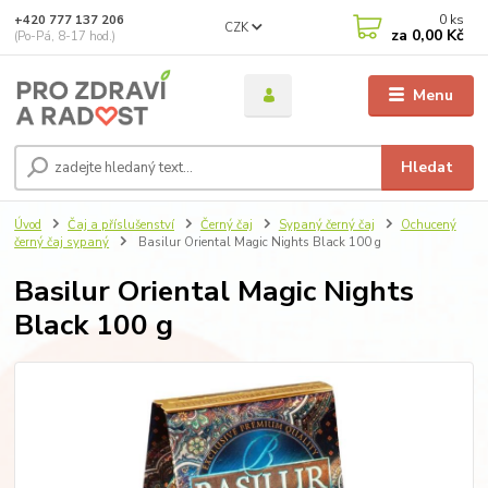
0
ks
+420 777 137 206
CZK
za
0,00 Kč
(Po-Pá, 8-17 hod.)
Menu
Hledat
Úvod
Čaj a příslušenství
Černý čaj
Sypaný černý čaj
Ochucený
černý čaj sypaný
Basilur Oriental Magic Nights Black 100 g
Basilur Oriental Magic Nights
Black 100 g