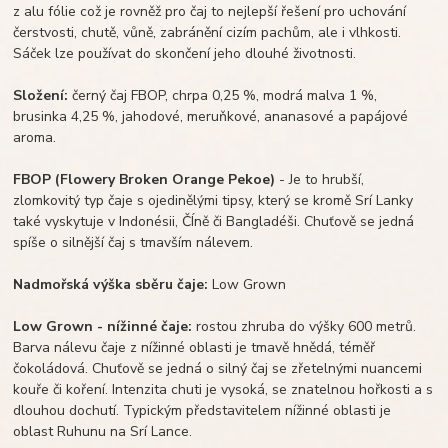
z alu fólie což je rovněž pro čaj to nejlepší řešení pro uchování
čerstvosti, chutě, vůně, zabránění cizím pachům, ale i vlhkosti.
Sáček lze používat do skončení jeho dlouhé životnosti.
Složení:
černý čaj FBOP, chrpa 0,25 %, modrá malva 1 %,
brusinka 4,25 %, jahodové, meruňkové, ananasové a papájové
aroma.
FBOP (Flowery Broken Orange Pekoe)
- Je to hrubší,
zlomkovitý typ čaje s ojedinělými tipsy, který se kromě Srí Lanky
také vyskytuje v Indonésii, ČÍně či Bangladéši. Chuťově se jedná
spíše o silnější čaj s tmavším nálevem.
Nadmořská výška sběru čaje:
Low Grown
Low Grown - nížinné čaje:
rostou zhruba do výšky 600 metrů.
Barva nálevu čaje z nížinné oblasti je tmavě hnědá, téměř
čokoládová. Chuťově se jedná o silný čaj se zřetelnými nuancemi
kouře či koření. Intenzita chuti je vysoká, se znatelnou hořkosti a s
dlouhou dochutí. Typickým představitelem nížinné oblasti je
oblast Ruhunu na Srí Lance.