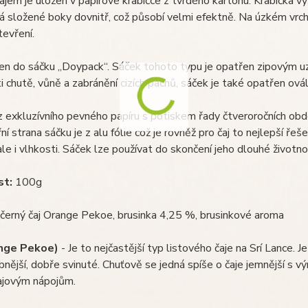
ajem je uložen v papírové krabičce z tvrdého kartonu. Krabička vý
á složené boky dovnitř, což působí velmi efektně. Na úzkém vr
evření.
len do sáčku „Doypack“. Sáček tohoto typu je opatřen zipovým u
i chutě, vůně a zabránění cizích pachů, sáček je také opatřen ov
z exkluzívního pevného papíru s potiskem řady čtveroročních obdo
řní strana sáčku je z alu fólie což je rovněž pro čaj to nejlepší ře
le i vlhkosti. Sáček lze používat do skončení jeho dlouhé životno
t:
100g
černý čaj Orange Pekoe, brusinka 4,25 %, brusinkové aroma
nge Pekoe)
- Je to nejčastější typ listového čaje na Srí Lance. J
bnější, dobře svinuté. Chuťově se jedná spíše o čaje jemnější s 
ajovým nápojům.