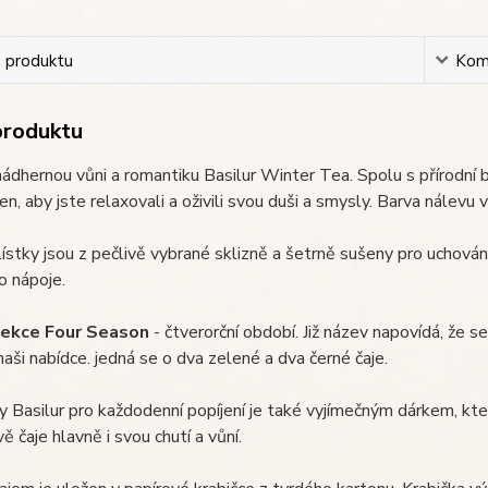
s produktu
Kom
produktu
 nádhernou vůni a romantiku Basilur Winter Tea.
Spolu s přírodní 
en, aby jste relaxovali a oživili svou duši a smysly. Barva nálevu 
ístky jsou z pečlivě vybrané sklizně a šetrně sušeny pro uchování
o nápoje.
lekce Four Season
- čtverorční období. Již název napovídá, že se 
naši nabídce. jedná se o dva zelené a dva černé čaje.
y Basilur pro každodenní popíjení je také vyjímečným dárkem, kte
ě čaje hlavně i svou chutí a vůní.