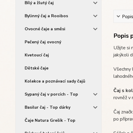
Bílý a žlutý čaj
Bylinný čaj a Rooibos
Popi
Ovocné čaje a směsi
Popis 
Pečený čaj ovocný
Užijte si
jakýkoli d
Kvetoucí čaj
Dětské čaje
Všechny l
lahodnéh
Kolekce a poznávací sady čajů
Čaj s ko
Sypaný čaj v porcích - Top
rovněž v 
Basilur čaj - Top dárky
Čaj značk
po příprav
Čaje Natura Grešík - Top