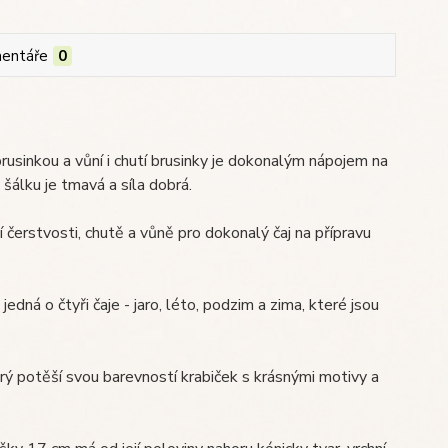
entáře
0
brusinkou a vůní i chutí brusinky je dokonalým nápojem na
v šálku je tmavá a síla dobrá.
 čerstvosti, chutě a vůně pro dokonalý čaj na přípravu
jedná o čtyři čaje - jaro, léto, podzim a zima, které jsou
rý potěší svou barevností krabiček s krásnými motivy a