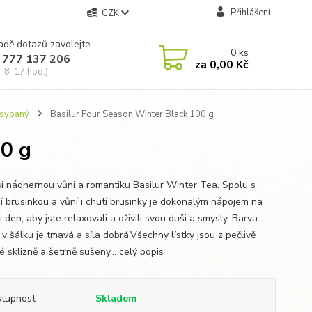
Přihlášení
CZK
adě dotazů zavolejte.
0
ks
 777 137 206
za
0,00 Kč
, 8-17 hod.)
 sypaný
Basilur Four Season Winter Black 100 g
00 g
 si nádhernou vůni a romantiku Basilur Winter Tea. Spolu s
ní brusinkou a vůní i chutí brusinky je dokonalým nápojem na
i den, aby jste relaxovali a oživili svou duši a smysly. Barva
v šálku je tmavá a síla dobrá.Všechny lístky jsou z pečlivě
é sklizně a šetrně sušeny...
celý popis
tupnost
Skladem