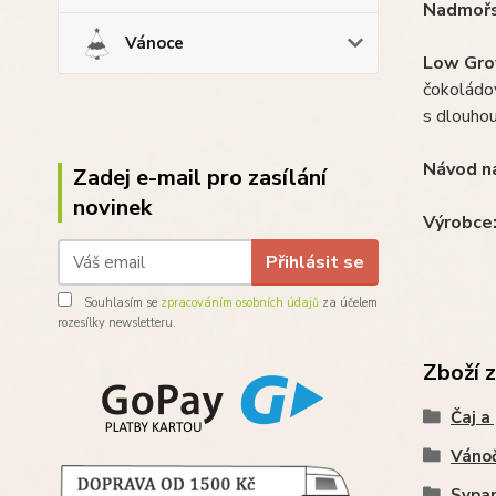
Nadmořsk
Vánoce
Low Grow
čokoládov
s dlouhou
Návod na
Zadej e-mail pro zasílání
novinek
Výrobce
Přihlásit se
Souhlasím se
zpracováním osobních údajů
za účelem
rozesílky newsletteru.
Zboží 
Čaj a
Vánoč
Sypa