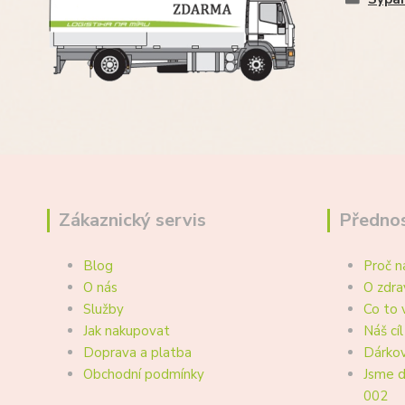
Zákaznický servis
Přednos
Blog
Proč n
O nás
O zdra
Služby
Co to 
Jak nakupovat
Náš cíl
Doprava a platba
Dárkov
Obchodní podmínky
Jsme d
002