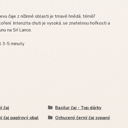
vu čaje z nížinné oblasti je tmavě hnědá, téměř
oření. Intenzita chuti je vysoká, se znatelnou hořkosti a
nu na Srí Lance.
t 3-5 minuty
ý čaj
Basilur čaj - Top dárky
ý čaj papírový obal
Ochucený černý čaj sypaný