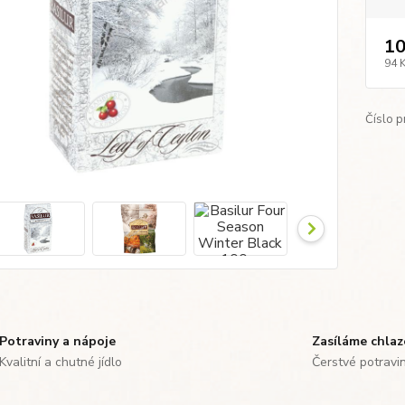
10
94 
Číslo p
Potraviny a nápoje
Zasíláme chla
Kvalitní a chutné jídlo
Čerstvé potravi