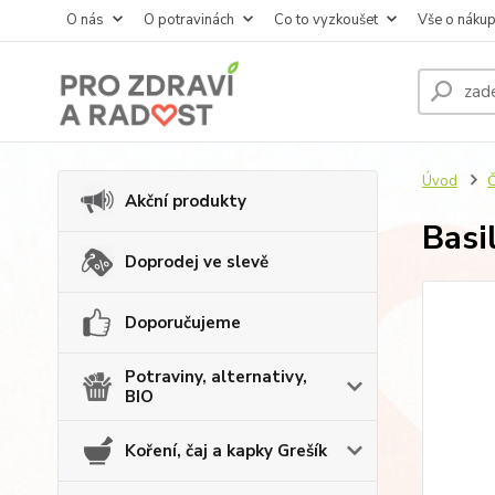
O nás
O potravinách
Co to vyzkoušet
Vše o náku
Úvod
Č
Akční produkty
Basi
Doprodej ve slevě
Doporučujeme
Potraviny, alternativy,
BIO
Koření, čaj a kapky Grešík