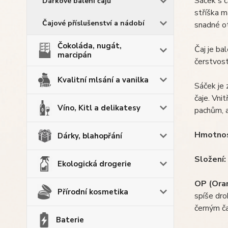
Sáček s č
Dárkové balení čajů
stříška m
Čajové příslušenství a nádobí
snadné ot
Čokoláda, nugát,
Čaj je ba
marcipán
čerstvost
Kvalitní mlsání a vanilka
Sáček je 
čaje. Vnit
Víno, Kitl a delikatesy
pachům, a
Hmotnos
Dárky, blahopřání
Složení:
Ekologická drogerie
OP (Ora
Přírodní kosmetika
spíše dro
černým č
Baterie