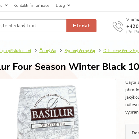
pu
Kontaktní informace
Blog
V příp
Hledat
+420
(Po-Pá
aj a příslušenství
Černý čaj
Sypaný černý čaj
Ochucený černý čaj
lur Four Season Winter Black 1
Užijte
přírod
jakýkol
nálevu 
vybran
Dos