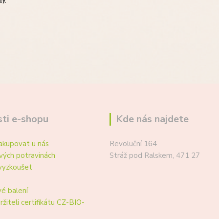
ti e-shopu
Kde nás najdete
akupovat u nás
Revoluční 164
vých potravinách
Stráž pod Ralskem, 471 27
vyzkoušet
é balení
ržiteli certifikátu CZ-BIO-