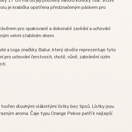
šky 17 cm má od její poloviny nahoru kónicky tvar, vrchní
cholu je krabička opatřena předznačeným páskem pro
závěrem pro opakované a dokonalé zavírání a uchování
álným velmi stabilním dnem.
bí a loga značkky Bailur, který skvěle reprezentuje tyto
šení pro uchování čerstvosti, chutě, vůně, zabránění cizím
sti.
e tvořen dlouhými vláknitými lístky bez tipsů. Lístky jsou
výrazným aroma. Čaje typu Orange Pekoe patří k nejlepší