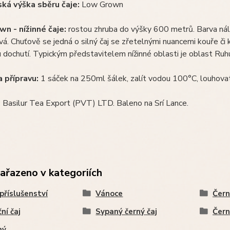
á výška sběru čaje:
Low Grown
n - nížinné čaje:
rostou zhruba do výšky 600 metrů. Barva nále
á. Chuťově se jedná o silný čaj se zřetelnými nuancemi kouře či k
 dochutí. Typickým představitelem nížinné oblasti je oblast Ruhu
 přípravu:
1 sáček na 250ml šálek, zalít vodou 100°C, louhova
:
Basilur Tea Export (PVT) LTD. Baleno na Srí Lance.
zařazeno v kategoriích
 příslušenství
Vánoce
Čern
ní čaj
Sypaný černý čaj
Čern
ný