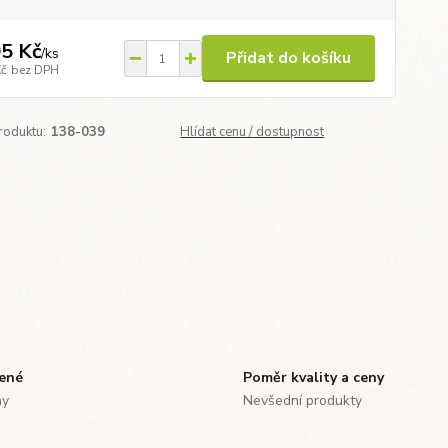
5 Kč
/
ks
Přidat do košíku
Kč
bez DPH
roduktu:
138-039
Hlídat cenu / dostupnost
zené
Poměr kvality a ceny
ny
Nevšední produkty