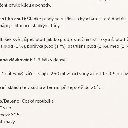
žení, chvíle klidu a pohody.
istika chuti:
Sladké plody se s třídají s kyselými, které doplňují
 nápoj s hluboce sladkými tóny.
Ibišek květ, šípek plod, jablko plod, ostružina list, rakytník plod
ina plod (1 %), borůvka plod (1 %), ostružina plod (1 %), med (1 
ené dávkování:
1-3 šálky denně.
:
1 nálevový sáček zalijte 250 ml vroucí vody a nechte 3-5 min v
ní:
skladujte v suchu a temnu, při teplotě do 25°C.
o/Baleno:
Česká republika
s.r.o.
bchavy 325
ibchavy