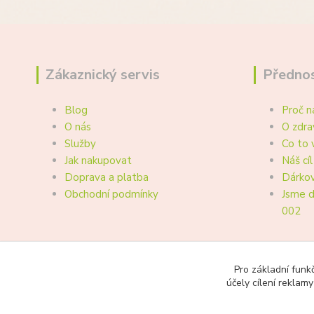
Zákaznický servis
Přednos
Blog
Proč n
O nás
O zdra
Služby
Co to 
Jak nakupovat
Náš cíl
Doprava a platba
Dárkov
Obchodní podmínky
Jsme d
002
Pro základní funk
účely cílení reklam