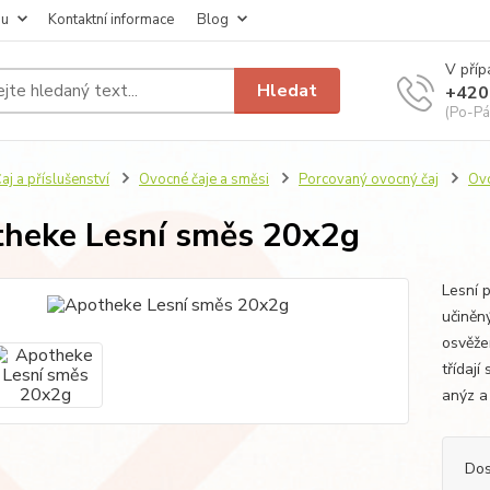
pu
Kontaktní informace
Blog
V příp
Hledat
+420
(Po-Pá
aj a příslušenství
Ovocné čaje a směsi
Porcovaný ovocný čaj
Ovo
heke Lesní směs 20x2g
Lesní p
učiněný
osvěžen
třídají
anýz a
Dos