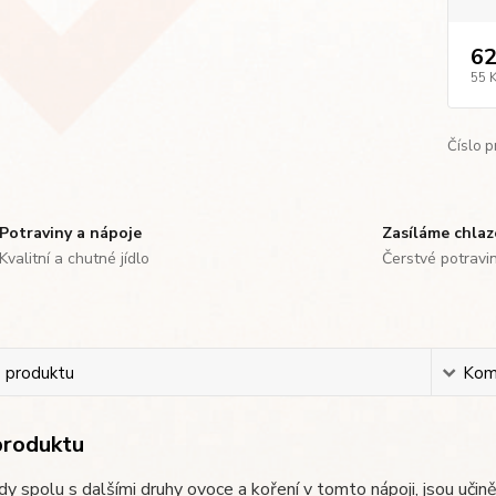
62
55 
Číslo p
Potraviny a nápoje
Zasíláme chla
Kvalitní a chutné jídlo
Čerstvé potravi
s produktu
Kom
produktu
dy spolu s dalšími druhy ovoce a koření v tomto nápoji, jsou učin