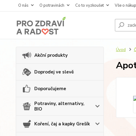
O nás
O potravinách
Co to vyzkoušet
Vše o náku
Úvod
Č
Akční produkty
Apot
Doprodej ve slevě
Doporučujeme
Potraviny, alternativy,
BIO
Koření, čaj a kapky Grešík