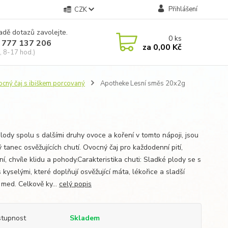
Přihlášení
CZK
adě dotazů zavolejte.
0
ks
 777 137 206
za
0,00 Kč
, 8-17 hod.)
cný čaj s ibiškem porcovaný
Apotheke Lesní směs 20x2g
lody spolu s dalšími druhy ovoce a koření v tomto nápoji, jsou
 tanec osvěžujících chutí. Ovocný čaj pro každodenní pití,
í, chvíle klidu a pohody.Carakteristika chuti: Sladké plody se s
 s kyselými, které doplňují osvěžující máta, lékořice a sladší
 med. Celkově ky...
celý popis
tupnost
Skladem