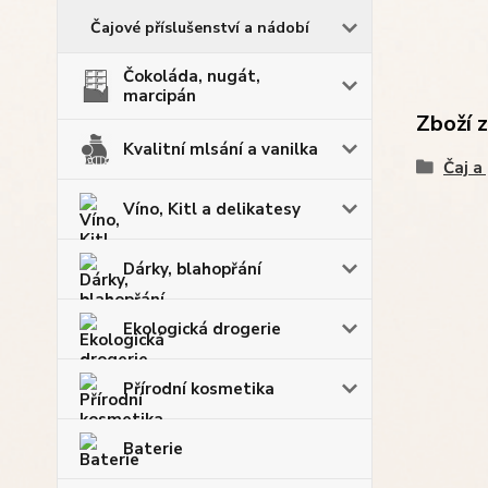
Čajové příslušenství a nádobí
Čokoláda, nugát,
marcipán
Zboží 
Kvalitní mlsání a vanilka
Čaj a
Víno, Kitl a delikatesy
Dárky, blahopřání
Ekologická drogerie
Přírodní kosmetika
Baterie