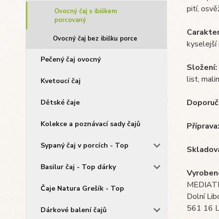
pití, osvě
Ovocný čaj s ibiškem
porcovaný
Carakter
Ovocný čaj bez ibišku porce
kyselejší
Pečený čaj ovocný
Složení:
list, mal
Kvetoucí čaj
Doporuč
Dětské čaje
Kolekce a poznávací sady čajů
Příprava
Sypaný čaj v porcích - Top
Skladová
Basilur čaj - Top dárky
Vyroben
MEDIATE 
Čaje Natura Grešík - Top
Dolní Li
561 16 L
Dárkové balení čajů