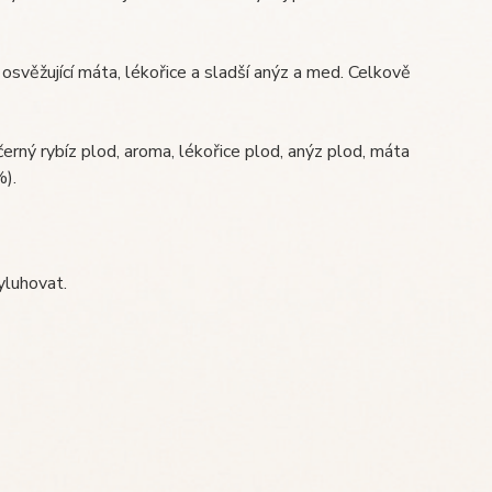
 osvěžující máta, lékořice a sladší anýz a med. Celkově
, černý rybíz plod, aroma, lékořice plod, anýz plod, máta
%).
yluhovat.