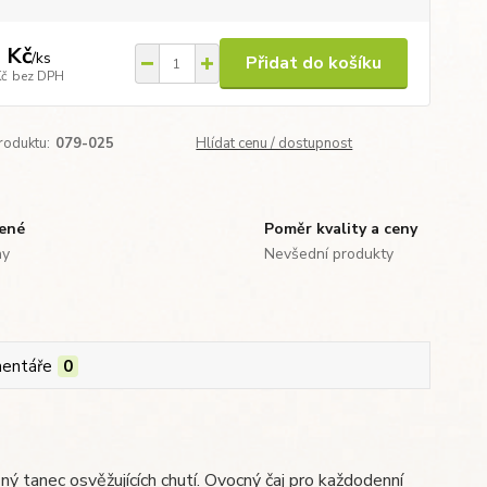
 Kč
/
ks
Přidat do košíku
Kč
bez DPH
roduktu:
079-025
Hlídat cenu / dostupnost
zené
Poměr kvality a ceny
ny
Nevšední produkty
entáře
0
ěný tanec osvěžujících chutí. Ovocný čaj pro každodenní