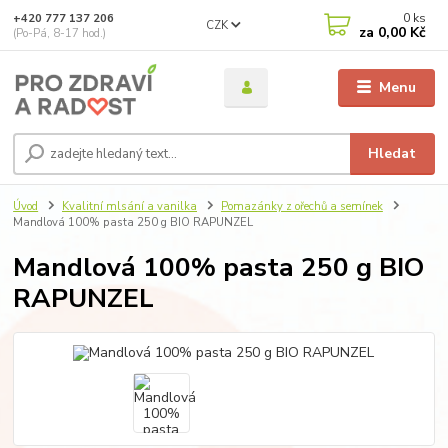
0
ks
+420 777 137 206
CZK
za
0,00 Kč
(Po-Pá, 8-17 hod.)
Menu
Hledat
Úvod
Kvalitní mlsání a vanilka
Pomazánky z ořechů a semínek
Mandlová 100% pasta 250 g BIO RAPUNZEL
Mandlová 100% pasta 250 g BIO
RAPUNZEL