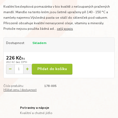
Kvalitní bezlepková pomazánka v bio kvalitě z neloupaných pražených
mandlí. Mandle na tento krém jsou šetrně upraženy při 140 - 150 °C a
namlety najemno.Výsledná pasta se stáčí do skleniček pod vakuem.
Přirozeně obsahuje kvalitní nenasycené oleje, vitaminy a minerály.
Protože nejsou použita žádná ad...
celý popis
Dostupnost
Skladem
226 Kč
/
ks
202 Kč
bez DPH
Přidat do košíku
Číslo produktu:
178-005
Hlídat cenu / dostupnost
Potraviny a nápoje
Kvalitní a chutné jídlo