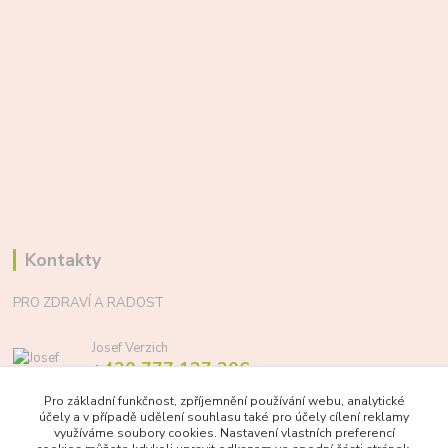
Kontakty
PRO ZDRAVÍ A RADOST
Josef Verzich
+420 777 137 206
(Po-Pá, 8-17 hod.)
Pro základní funkčnost, zpříjemnění používání webu, analytické
účely a v případě udělení souhlasu také pro účely cílení reklamy
info@prozdraviaradost.cz
využíváme soubory cookies. Nastavení vlastních preferencí