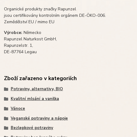
Organické produkty značky Rapunzel
jsou certifikovány kontrolním orgánem DE-ÖKO-006.
Zemědělství EU / mimo EU
Výrobce:
Německo
Rapunzel Naturkost GmbH,
Rapunzelstr. 1,
DE-87764 Legau
Zboží zařazeno v kategoriích
Potraviny, alternativy, BIO
Kvalitní mlsání a vanilka
Vánoce
Veganské potraviny a nápoje
Bezlepkové potraviny