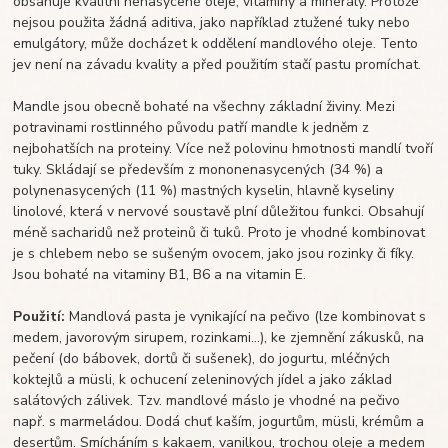
obsahuje kvalitní nenasycené oleje, vitaminy a minerály. Protože
nejsou použita žádná aditiva, jako například ztužené tuky nebo
emulgátory, může docházet k oddělení mandlového oleje. Tento
jev není na závadu kvality a před použitím stačí pastu promíchat.
Mandle jsou obecně bohaté na všechny základní živiny. Mezi
potravinami rostlinného původu patří mandle k jedněm z
nejbohatších na proteiny. Více než polovinu hmotnosti mandlí tvoří
tuky. Skládají se především z mononenasycených (34 %) a
polynenasycených (11 %) mastných kyselin, hlavně kyseliny
linolové, která v nervové soustavě plní důležitou funkci. Obsahují
méně sacharidů než proteinů či tuků. Proto je vhodné kombinovat
je s chlebem nebo se sušeným ovocem, jako jsou rozinky či fíky.
Jsou bohaté na vitaminy B1, B6 a na vitamin E.
Použití:
Mandlová pasta je vynikající na pečivo (lze kombinovat s
medem, javorovým sirupem, rozinkami...), ke zjemnění zákusků, na
pečení (do bábovek, dortů či sušenek), do jogurtu, mléčných
koktejlů a müsli, k ochucení zeleninových jídel a jako základ
salátových zálivek. Tzv. mandlové máslo je vhodné na pečivo
např. s marmeládou. Dodá chuť kaším, jogurtům, müsli, krémům a
desertům. Smícháním s kakaem, vanilkou, trochou oleje a medem