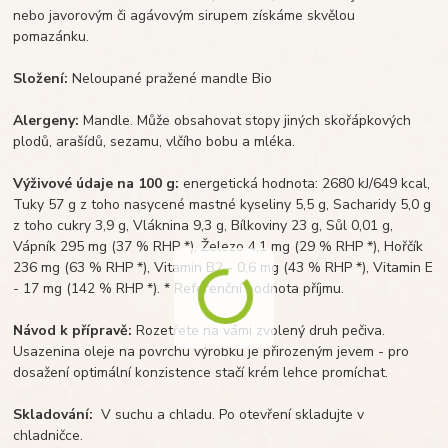
nebo javorovým či agávovým sirupem získáme skvělou
pomazánku.
Složení:
Neloupané pražené mandle Bio
Alergeny:
Mandle. Může obsahovat stopy jiných skořápkových
plodů, arašídů, sezamu, vlčího bobu a mléka.
Výživové údaje na 100 g:
energetická hodnota: 2680 kJ/649 kcal,
Tuky 57 g z toho nasycené mastné kyseliny 5,5 g, Sacharidy 5,0 g
z toho cukry 3,9 g, Vláknina 9,3 g, Bílkoviny 23 g, Sůl 0,01 g,
Vápník 295 mg (37 % RHP *), Železo 4,1 mg (29 % RHP *), Hořčík
236 mg (63 % RHP *), Vitamin B2 - 0,6 mg (43 % RHP *), Vitamin E
- 17 mg (142 % RHP *). * Referenční hodnota příjmu.
Návod k přípravě:
Rozetřete na vámi zvolený druh pečiva.
Usazenina oleje na povrchu výrobku je přirozeným jevem - pro
dosažení optimální konzistence stačí krém lehce promíchat.
Skladování:
V suchu a chladu. Po otevření skladujte v
chladničce.