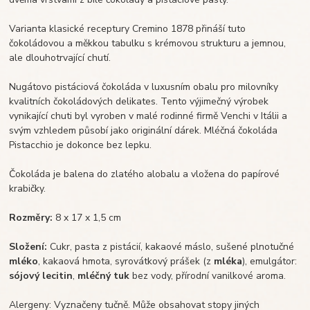
Varianta klasické receptury Cremino 1878 přináší tuto
čokoládovou a měkkou tabulku s krémovou strukturu a jemnou,
ale dlouhotrvající chutí.
Nugátovo pistáciová čokoláda v luxusním obalu pro milovníky
kvalitních čokoládových delikates. Tento výjimečný výrobek
vynikající chuti byl vyroben v malé rodinné firmě Venchi v Itálii a
svým vzhledem působí jako originální dárek. Mléčná čokoláda
Pistacchio je dokonce bez lepku.
Čokoláda je balena do zlatého alobalu a vložena do papírové
krabičky.
Rozměry:
8 x 17 x 1,5 cm
Složení:
Cukr, pasta z pistácií, kakaové máslo, sušené plnotučné
mléko
, kakaová hmota, syrovátkový prášek (z
mléka
), emulgátor:
sójový lecitin
,
mléčný tuk
bez vody, přírodní vanilkové aroma.
Alergeny: Vyznačeny tučně. Může obsahovat stopy jiných