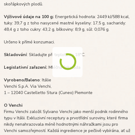
skořápkových plodů.
Výživové údaje na 100 g:
Energetická hodnota: 2449 kJ/588 kcal,
tuky: 39,7 g z toho nasycené mastné kyseliny: 17,5 g, sacharidy:
48,4 g z toho cukry: 43,2 g, bílkoviny: 8,9 g, sůl: 0,076 g.
Určeno k přímé
konzumaci.
Skladování
: Skladujte při teplotě do 18°C.
Legislativní zařazení:
Mléčn
á čokoláda
Vyrobeno/Baleno
: Itálie
Venchi S.p.A. Via Venchi,
1 – 12040 Castelletto Stura (Cuneo) Piemonte
O Venchi
Firmu Venchi založil Sylvano Venchi jako menší podnik rodinného
typu v Itálii. Exkluzivní receptury a prvotřídní suroviny, které firma
nikdy nenahrazovala méně hodnotnými náhražkami jsou pro
Venchi samozřejmostí. Každá ingredience je pečlivě vybírána, ať už