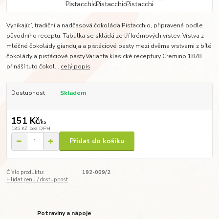
Vynikající, tradiční a nadčasová čokoláda Pistacchio, připravená podle
původního receptu. Tabulka se skládá ze tří krémových vrstev. Vrstva z
mléčné čokolády gianduja a pistáciové pasty mezi dvěma vrstvami z bílé
čokolády a pistáciové pasty.Varianta klasické receptury Cremino 1878
přináší tuto čokol...
celý popis
Dostupnost
Skladem
151 Kč
/
ks
135 Kč
bez DPH
Přidat do košíku
Číslo produktu:
192-009/2
Hlídat cenu / dostupnost
Potraviny a nápoje