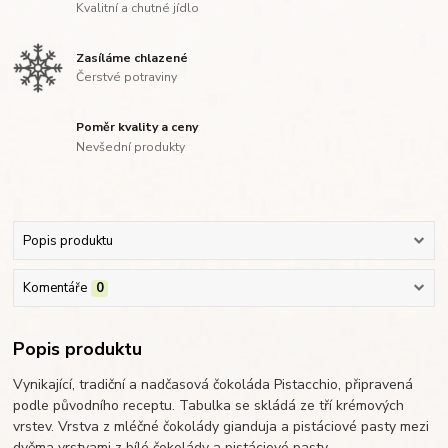
Kvalitní a chutné jídlo
Zasíláme chlazené
Čerstvé potraviny
Poměr kvality a ceny
Nevšední produkty
Popis produktu
Komentáře
0
Popis produktu
Vynikající, tradiční a nadčasová čokoláda Pistacchio, připravená
podle původního receptu. Tabulka se skládá ze tří krémových
vrstev. Vrstva z mléčné čokolády gianduja a pistáciové pasty mezi
dvěma vrstvami z bílé čokolády a pistáciové pasty.