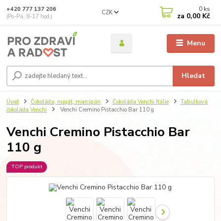
0
ks
+420 777 137 206
CZK
za
0,00 Kč
(Po-Pá, 8-17 hod.)
Menu
Hledat
Úvod
Čokoláda, nugát, marcipán
Čokoláda Venchi Itálie
Tabulková
čokoláda Venchi
Venchi Cremino Pistacchio Bar 110 g
Venchi Cremino Pistacchio Bar
110 g
TOP produkt