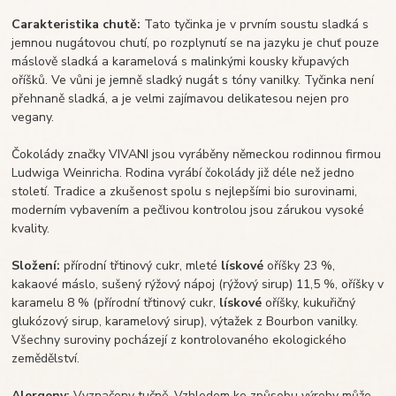
Carakteristika chutě:
Tato tyčinka je v prvním soustu sladká s
jemnou nugátovou chutí, po rozplynutí se na jazyku je chuť pouze
máslově sladká a karamelová s malinkými kousky křupavých
oříšků. Ve vůni je jemně sladký nugát s tóny vanilky. Tyčinka není
přehnaně sladká, a je velmi zajímavou delikatesou nejen pro
vegany.
Čokolády značky VIVANI jsou vyráběny německou rodinnou firmou
Ludwiga Weinricha. Rodina vyrábí čokolády již déle než jedno
století. Tradice a zkušenost spolu s nejlepšími bio surovinami,
moderním vybavením a pečlivou kontrolou jsou zárukou vysoké
kvality.
Složení:
přírodní třtinový cukr, mleté
lískové
oříšky 23 %,
kakaové máslo, sušený rýžový nápoj (rýžový sirup) 11,5 %, oříšky v
karamelu 8 % (přírodní třtinový cukr,
lískové
oříšky, kukuřičný
glukózový sirup, karamelový sirup), výtažek z Bourbon vanilky.
Všechny suroviny pocházejí z kontrolovaného ekologického
zemědělství.
Alergeny:
Vyznačeny tučně. Vzhledem ke způsobu výroby může