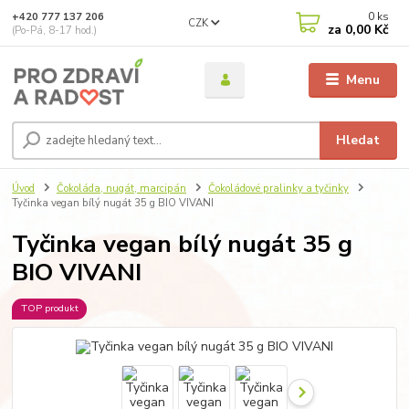
0
ks
+420 777 137 206
CZK
za
0,00 Kč
(Po-Pá, 8-17 hod.)
Menu
Hledat
Úvod
Čokoláda, nugát, marcipán
Čokoládové pralinky a tyčinky
Tyčinka vegan bílý nugát 35 g BIO VIVANI
Tyčinka vegan bílý nugát 35 g
BIO VIVANI
TOP produkt