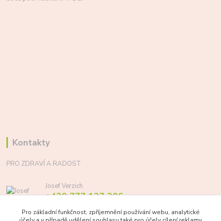
Kontakty
PRO ZDRAVÍ A RADOST
Josef Verzich
+420 777 137 206
(Po-Pá, 8-17 hod.)
Pro základní funkčnost, zpříjemnění používání webu, analytické
účely a v případě udělení souhlasu také pro účely cílení reklamy