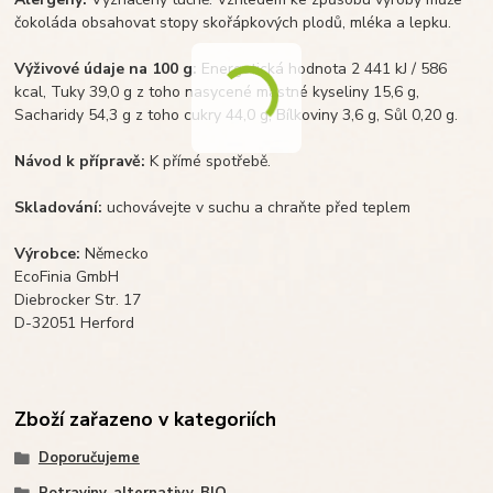
čokoláda obsahovat stopy skořápkových plodů, mléka a lepku.
Výživové údaje na 100 g:
Energetická hodnota 2 441 kJ / 586
kcal, Tuky 39,0 g z toho nasycené mastné kyseliny 15,6 g,
Sacharidy 54,3 g z toho cukry 44,0 g, Bílkoviny 3,6 g, Sůl 0,20 g.
Návod k přípravě:
K přímé spotřebě.
Skladování:
uchovávejte v suchu a chraňte před teplem
Výrobce:
Německo
EcoFinia GmbH
Diebrocker Str. 17
D-32051 Herford
Zboží zařazeno v kategoriích
Doporučujeme
Potraviny, alternativy, BIO