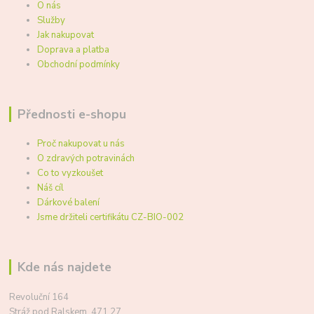
O nás
Služby
Jak nakupovat
Doprava a platba
Obchodní podmínky
Přednosti e-shopu
Proč nakupovat u nás
O zdravých potravinách
Co to vyzkoušet
Náš cíl
Dárkové balení
Jsme držiteli certifikátu CZ-BIO-002
Kde nás najdete
Revoluční 164
Stráž pod Ralskem, 471 27