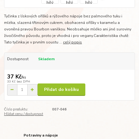
Tyčinka z lískových oříšků a rýžového nápoje bez palmového tuku i
mléka, slazená třtinovým cukrem, obohacená oříšky v karamelu a
ovoněná pravou Bourbon vanilkou. Neobsahuje mléko ani jiné suroviny
živočišného původu, proto je vhodná i pro vegany.Carakteristika chutě:
Tato tyčinka je v prvním soustu ...
celý popis
Dostupnost
Skladem
37 Kč
/
ks
33 Kč
bez DPH
Přidat do košíku
Číslo produktu:
007-046
Hlídat cenu / dostupnost
Potraviny a nápoje