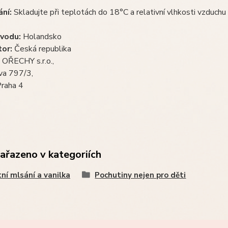
ní:
Skladujte při teplotách do 18°C a relativní vlhkosti vzduch
vodu:
Holandsko
tor:
Česká republika
OŘECHY s.r.o.,
va 797/3,
raha 4
zařazeno v kategoriích
tní mlsání a vanilka
Pochutiny nejen pro děti