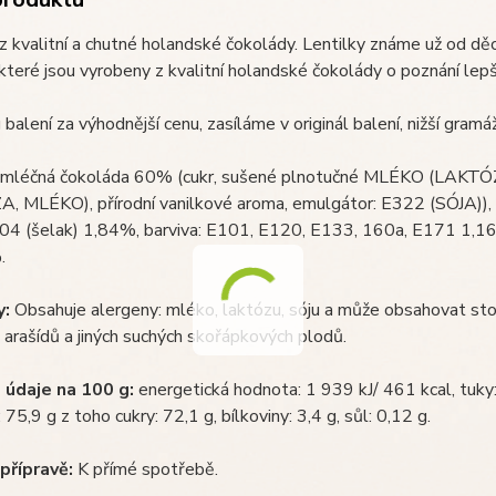
 kvalitní a chutné holandské čokolády. Lentilky známe už od děctv
které jsou vyrobeny z kvalitní holandské čokolády o poznání lepš
 balení za výhodnější cenu, zasíláme v originál balení, nižší gra
mléčná čokoláda 60% (cukr, sušené plnotučné MLÉKO (LAKTÓZA
 MLÉKO), přírodní vanilkové aroma, emulgátor: E322 (SÓJA)), c
904 (šelak) 1,84%, barviva: E101, E120, E133, 160a, E171 1,1
.
y:
Obsahuje alergeny: mléko, laktózu, sóju a může obsahovat stopy
o, arašídů a jiných suchých skořápkových plodů.
 údaje na 100 g:
energetická hodnota: 1 939 kJ/ 461 kcal, tuky:
 75,9 g z toho cukry: 72,1 g, bílkoviny: 3,4 g, sůl: 0,12 g.
přípravě:
K přímé spotřebě.