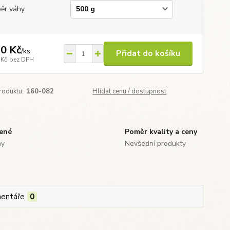
ěr váhy
0 Kč
/
ks
Přidat do košíku
 Kč
bez DPH
roduktu:
160-082
Hlídat cenu / dostupnost
zené
Poměr kvality a ceny
ny
Nevšední produkty
entáře
0