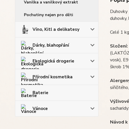
Vanilka a vanilkový extrakt
Duhovky z
Pochutiny nejen pro děti
duhovky, 
Víno, Kitl a delikatesy
Celé 1 kg
Dárky, blahopřání
Složení:
(LAKTÓZA,
vosk), E
Ekologická drogerie
škrob 1%
Přírodní kosmetika
Alergen
siřičitéh
Baterie
Výživové
sacharidy:
Vánoce
Návod k 