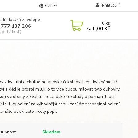
Přihlášení
CZK
adě dotazů zavolejte.
0
ks
 777 137 206
za
0,00 Kč
, 8-17 hod.)
y z kvalitní a chutné holandské čokolády. Lentilky známe už
ví a děti je prostě milují, o to více budou milovat tyto duhovky,
jsou vyrobeny z kvalitní holandské čokolády o poznání lepší
elé 1 kg balení za výhodnější cenu, zasíláme v originál balení,
ramáže pak v celo...
celý popis
tupnost
Skladem