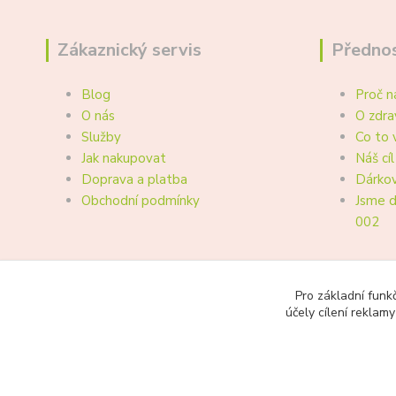
Zákaznický servis
Přednos
Blog
Proč n
O nás
O zdra
Služby
Co to 
Jak nakupovat
Náš cíl
Doprava a platba
Dárkov
Obchodní podmínky
Jsme d
002
Pro základní funk
účely cílení reklam