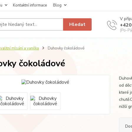
pu
Kontaktní informace
Blog
V příp
Hledat
+420
(Po-Pá
valitní mlsání a vanilka
Duhovky čokoládové
vky čokoládové
Duhovk
od děct
které 
chutě.C
nižší g
Dos