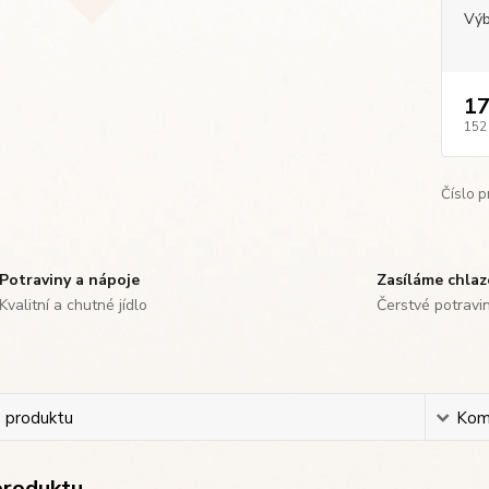
Výb
17
152
Číslo p
Potraviny a nápoje
Zasíláme chla
Kvalitní a chutné jídlo
Čerstvé potravi
s produktu
Kom
produktu