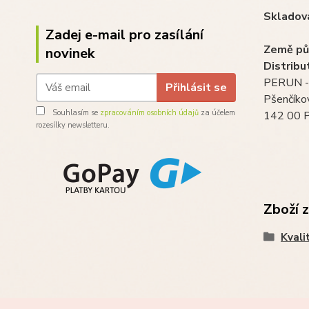
Skladová
Zadej e-mail pro zasílání
Země pů
novinek
Distribu
PERUN - 
Přihlásit se
Pšenčíko
Souhlasím se
zpracováním osobních údajů
za účelem
142 00 P
rozesílky newsletteru.
Zboží 
Kvali