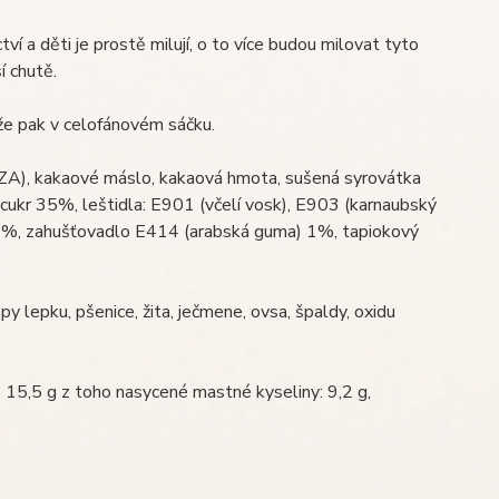
í a děti je prostě milují, o to více budou milovat tyto
í chutě.
máže pak v celofánovém sáčku.
), kakaové máslo, kakaová hmota, sušená syrovátka
ukr 35%, leštidla: E901 (včelí vosk), E903 (karnaubský
6%, zahušťovadlo E414 (arabská guma) 1%, tapiokový
 lepku, pšenice, žita, ječmene, ovsa, špaldy, oxidu
 15,5 g z toho nasycené mastné kyseliny: 9,2 g,