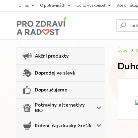
O nás
O potravinách
Co to vyzkoušet
Vše o náku
Úvod
K
Akční produkty
Duho
Doprodej ve slevě
Doporučujeme
Potraviny, alternativy,
BIO
Koření, čaj a kapky Grešík