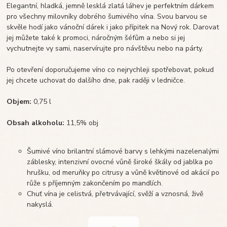
Elegantní, hladká, jemně lesklá zlatá láhev je perfektním dárkem
pro všechny milovníky dobrého šumivého vína. Svou barvou se
skvěle hodí jako vánoční dárek i jako přípitek na Nový rok. Darovat
jej můžete také k promoci, náročným šéfům a nebo si jej
vychutnejte vy sami, naservírujte pro návštěvu nebo na párty.
Po otevření doporučujeme víno co nejrychleji spotřebovat, pokud
jej chcete uchovat do dalšího dne, pak raději v ledničce.
Objem:
0,75 l
Obsah alkoholu:
11,5% obj
Šumivé víno brilantní slámové barvy s lehkými nazelenalými
záblesky, intenzivní ovocné vůně široké škály od jablka po
hrušku, od meruňky po citrusy a vůně květinové od akácií po
růže s příjemným zakončením po mandlích.
Chuť vína je celistvá, přetrvávající, svěží a vznosná, živě
nakyslá.