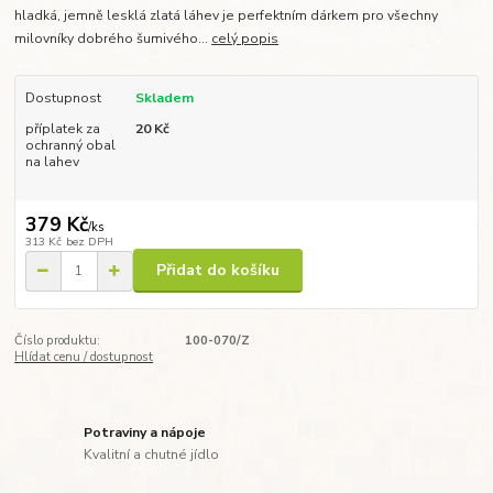
hladká, jemně lesklá zlatá láhev je perfektním dárkem pro všechny
milovníky dobrého šumivého...
celý popis
Dostupnost
Skladem
příplatek za
20 Kč
ochranný obal
na lahev
379 Kč
/
ks
313 Kč
bez DPH
Přidat do košíku
Číslo produktu:
100-070/Z
Hlídat cenu / dostupnost
Potraviny a nápoje
Kvalitní a chutné jídlo