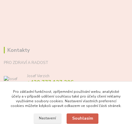
Kontakty
PRO ZDRAVÍ A RADOST
Josef Verzich
+420 777 137 206
(Po-Pá, 8-17 hod.)
Pro základní funkčnost, zpříjemnění používání webu, analytické
účely a v případě udělení souhlasu také pro účely cílení reklamy
info@prozdraviaradost.cz
využíváme soubory cookies. Nastavení vlastních preferencí
cookies můžete kdykoli upravit odkazem ve spodní části stránek.
Souhlasím
Nastavení