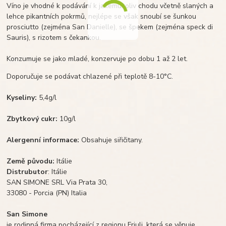
Víno je vhodné k podávání k jakémukoliv chodu včetně slaných a
lehce pikantních pokrmů, nejlépe se však snoubí se šunkou
prosciutto (zejména San Danielle), se špekem (zejména speck di
Sauris), s rizotem s čekankou.
Konzumuje se jako mladé, konzervuje po dobu 1 až 2 let.
Doporučuje se podávat chlazené při teplotě 8-10°C.
Kyseliny:
5,4g/l
Zbytkový cukr:
10g/l
Alergenní informace:
Obsahuje siřičitany.
Země původu:
Itálie
Distrubutor
: Itálie
SAN SIMONE SRL Via Prata 30,
33080 - Porcia (PN) Italia
San Simone
je rodinná firma pocházející z regionu Friuli, která se věnuje