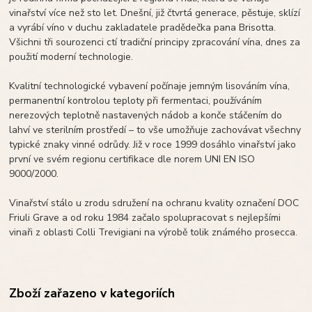
vinařství více než sto let. Dnešní, již čtvrtá generace, pěstuje, sklízí
a vyrábí víno v duchu zakladatele pradědečka pana Brisotta.
Všichni tři sourozenci ctí tradiční principy zpracování vína, dnes za
použití moderní technologie.
Kvalitní technologické vybavení počínaje jemným lisováním vína,
permanentní kontrolou teploty při fermentaci, používáním
nerezových teplotně nastavených nádob a konče stáčením do
lahví ve sterilním prostředí – to vše umožňuje zachovávat všechny
typické znaky vinné odrůdy. Již v roce 1999 dosáhlo vinařství jako
první ve svém regionu certifikace dle norem UNI EN ISO
9000/2000.
Vinařství stálo u zrodu sdružení na ochranu kvality označení DOC
Friuli Grave a od roku 1984 začalo spolupracovat s nejlepšími
vinaři z oblasti Colli Trevigiani na výrobě tolik známého prosecca.
Zboží zařazeno v kategoriích