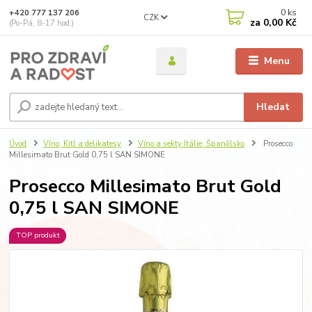
0
ks
+420 777 137 206
CZK
za
0,00 Kč
(Po-Pá, 8-17 hod.)
Menu
Hledat
Úvod
Víno, Kitl a delikatesy
Víno a sekty Itálie, Španělsko
Prosecco
Millesimato Brut Gold 0,75 l SAN SIMONE
Prosecco Millesimato Brut Gold
0,75 l SAN SIMONE
TOP produkt