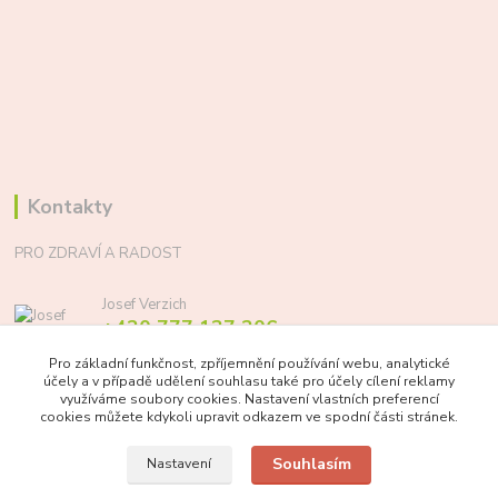
Kontakty
PRO ZDRAVÍ A RADOST
Josef Verzich
+420 777 137 206
(Po-Pá, 8-17 hod.)
Pro základní funkčnost, zpříjemnění používání webu, analytické
účely a v případě udělení souhlasu také pro účely cílení reklamy
info@prozdraviaradost.cz
využíváme soubory cookies. Nastavení vlastních preferencí
cookies můžete kdykoli upravit odkazem ve spodní části stránek.
Souhlasím
Nastavení