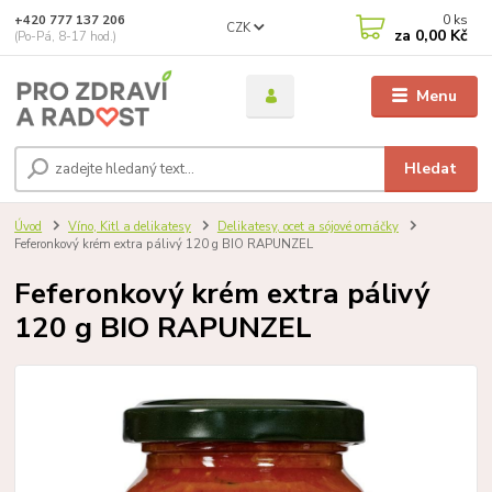
0
ks
+420 777 137 206
CZK
za
0,00 Kč
(Po-Pá, 8-17 hod.)
Menu
Hledat
Úvod
Víno, Kitl a delikatesy
Delikatesy, ocet a sójové omáčky
Feferonkový krém extra pálivý 120 g BIO RAPUNZEL
Feferonkový krém extra pálivý
120 g BIO RAPUNZEL