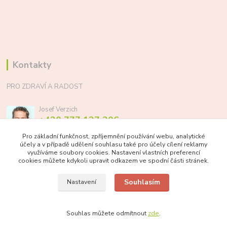
Kontakty
PRO ZDRAVÍ A RADOST
Josef Verzich
+420 777 137 206
(Po-Pá, 8-17 hod.)
Pro základní funkčnost, zpříjemnění používání webu, analytické
účely a v případě udělení souhlasu také pro účely cílení reklamy
info@prozdraviaradost.cz
využíváme soubory cookies. Nastavení vlastních preferencí
cookies můžete kdykoli upravit odkazem ve spodní části stránek.
Souhlasím
Nastavení
Souhlas můžete odmítnout
zde
.