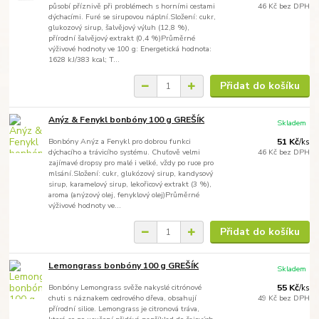
působí příznivě při problémech s horními cestami
46 Kč
bez DPH
dýchacími. Furé se sirupovou náplní.Složení: cukr,
glukozový sirup, šalvějový výluh (12,8 %),
přírodní šalvějový extrakt (0,4 %)Průměrné
výživové hodnoty ve 100 g: Energetická hodnota:
1628 kJ/383 kcal; T...
Přidat do košíku
Anýz & Fenykl bonbóny 100 g GREŠÍK
Skladem
Bonbóny Anýz a Fenykl pro dobrou funkci
51 Kč
/
ks
dýchacího a trávicího systému. Chuťově velmi
46 Kč
bez DPH
zajímavé dropsy pro malé i velké, vždy po ruce pro
mlsání.Složení: cukr, glukózový sirup, kandysový
sirup, karamelový sirup, lekořicový extrakt (3 %),
aroma (anýzový olej, fenyklový olej)Průměrné
výživové hodnoty ve...
Přidat do košíku
Lemongrass bonbóny 100 g GREŠÍK
Skladem
Bonbóny Lemongrass svěže nakyslé citrónové
55 Kč
/
ks
chuti s náznakem cedrového dřeva, obsahují
49 Kč
bez DPH
přírodní silice. Lemongrass je citronová tráva,