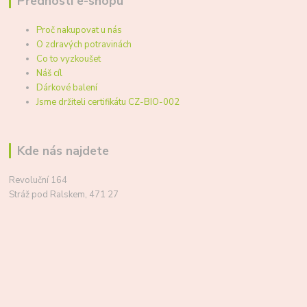
Přednosti e-shopu
Proč nakupovat u nás
O zdravých potravinách
Co to vyzkoušet
Náš cíl
Dárkové balení
Jsme držiteli certifikátu CZ-BIO-002
Kde nás najdete
Revoluční 164
Stráž pod Ralskem, 471 27