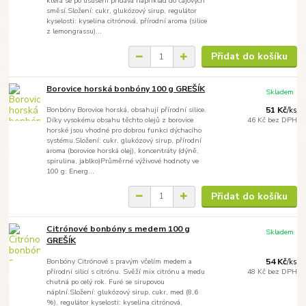
která se po usušení přidává například do čajových
směsí.Složení: cukr, glukózový sirup, regulátor
kyselosti: kyselina citrónová, přírodní aroma (silice
z lemongrassu)...
Přidat do košíku
Borovice horská bonbóny 100 g GREŠÍK
Skladem
Bonbóny Borovice horská, obsahují přírodní silice.
51 Kč
/
ks
Díky vysokému obsahu těchto olejů z borovice
46 Kč
bez DPH
horské jsou vhodné pro dobrou funkci dýchacího
systému.Složení: cukr, glukózový sirup, přírodní
aroma (borovice horská olej), koncentráty (dýně,
spirulina, jablko)Průměrné výživové hodnoty ve
100 g: Energ...
Přidat do košíku
Citrónové bonbóny s medem 100 g
Skladem
GREŠÍK
Bonbóny Citrónové s pravým včelím medem a
54 Kč
/
ks
přírodní silicí s citrónu. Svěží mix citrónu a medu
48 Kč
bez DPH
chutná po celý rok. Furé se sirupovou
náplní.Složení: glukózový sirup, cukr, med (8,6
%), regulátor kyselosti: kyselina citrónová,