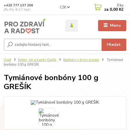
0
ks
+420 777 137 206
CZK
za
0,00 Kč
(Po-Pá, 8-17 hod.)
Menu
Hledat
Úvod
Koření, čaj a kapky Grešík
Bonbóny z bylin a ovoce
Tymiánové
bonbóny 100 g GREŠÍK
Tymiánové bonbóny 100 g
GREŠÍK