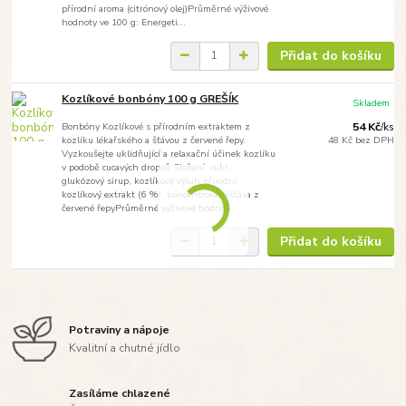
přírodní aroma (citrónový olej)Průměrné výživové
hodnoty ve 100 g: Energeti...
Přidat do košíku
Kozlíkové bonbóny 100 g GREŠÍK
Skladem
Bonbóny Kozlíkové s přírodním extraktem z
54 Kč
/
ks
kozlíku lékařského a šťávou z červené řepy.
48 Kč
bez DPH
Vyzkoušejte uklidňující a relaxační účinek kozlíku
v podobě cucavých dropsů.Složení: cukr,
glukózový sirup, kozlíkový výluh,přírodní
kozlíkový extrakt (6 %), koncentrovanášťáva z
červené řepyPrůměrné výživové hodno...
Přidat do košíku
Potraviny a nápoje
Kvalitní a chutné jídlo
Zasíláme chlazené