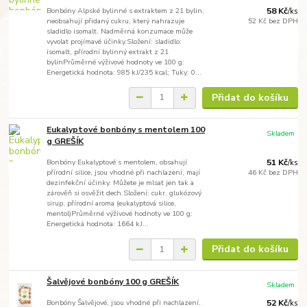
Bonbóny Alpské bylinné s extraktem z 21 bylin,
58 Kč
/
ks
neobsahují přidaný cukru, který nahrazuje
52 Kč
bez DPH
sladidlo isomalt. Nadměrná konzumace může
vyvolat projímavé účinky.Složení: sladidlo:
isomalt, přírodní bylinný extrakt z 21
bylinPrůměrné výživové hodnoty ve 100 g:
Energetická hodnota: 985 kJ/235 kcal; Tuky: 0...
Přidat do košíku
Eukalyptové bonbóny s mentolem 100
Skladem
g GREŠÍK
Bonbóny Eukalyptové s mentolem, obsahují
51 Kč
/
ks
přírodní silice, jsou vhodné při nachlazení, mají
46 Kč
bez DPH
dezinfekční účinky. Můžete je mlsat jen tak a
zárověň si osvěžit dech.Složení: cukr, glukózový
sirup, přírodní aroma (eukalyptová silice,
mentol)Průměrné výživové hodnoty ve 100 g:
Energetická hodnota: 1664 kJ...
Přidat do košíku
Šalvějové bonbóny 100 g GREŠÍK
Skladem
Bonbóny Šalvějové, jsou vhodné při nachlazení,
52 Kč
/
ks