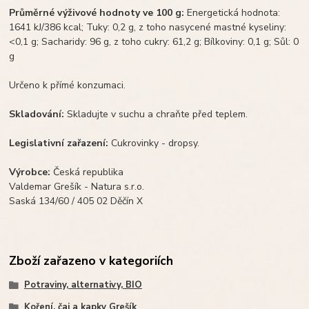
Průměrné výživové hodnoty ve 100 g:
Energetická hodnota:
1641 kJ/386 kcal; Tuky: 0,2 g, z toho nasycené mastné kyseliny:
<0,1 g; Sacharidy: 96 g, z toho cukry: 61,2 g; Bílkoviny: 0,1 g; Sůl: 0
g
Určeno k přímé konzumaci.
Skladování:
Skladujte v suchu a chraňte před teplem.
Legislativní zařazení:
Cukrovinky - dropsy.
Výrobce:
Česká republika
Valdemar Grešík - Natura s.r.o.
Saská 134/60 / 405 02 Děčín X
Zboží zařazeno v kategoriích
Potraviny, alternativy, BIO
Koření, čaj a kapky Grešík