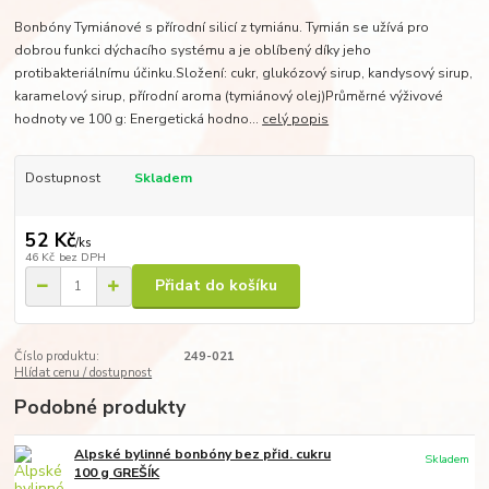
Bonbóny Tymiánové s přírodní silicí z tymiánu. Tymián se užívá pro
dobrou funkci dýchacího systému a je oblíbený díky jeho
protibakteriálnímu účinku.Složení: cukr, glukózový sirup, kandysový sirup,
karamelový sirup, přírodní aroma (tymiánový olej)Průměrné výživové
hodnoty ve 100 g: Energetická hodno...
celý popis
Dostupnost
Skladem
52 Kč
/
ks
46 Kč
bez DPH
Přidat do košíku
Číslo produktu:
249-021
Hlídat cenu / dostupnost
Podobné produkty
Alpské bylinné bonbóny bez přid. cukru
Skladem
100 g GREŠÍK