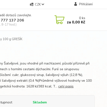
Přihlášení
CZK
adě dotazů zavolejte.
0
ks
 777 137 206
za
0,00 Kč
, 8-17 hod.)
y 100 g GREŠÍK
y Šalvějové, jsou vhodné při nachlazení, působí příznivě při
mech s horními cestami dýchacími. Furé se sirupovou
Složení: cukr, glukozový sirup, šalvějový výluh (12,8 %),
ní šalvějový extrakt (0,4 %)Průměrné výživové hodnoty ve 100
getická hodnota: 1628 kJ/383 kcal; T...
celý popis
tupnost
Skladem