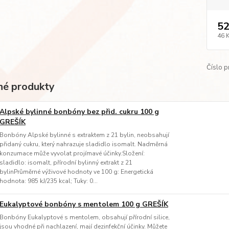
52
46 
Číslo p
é produkty
Alpské bylinné bonbóny bez přid. cukru 100 g
GREŠÍK
Bonbóny Alpské bylinné s extraktem z 21 bylin, neobsahují
přidaný cukru, který nahrazuje sladidlo isomalt. Nadměrná
konzumace může vyvolat projímavé účinky.Složení:
sladidlo: isomalt, přírodní bylinný extrakt z 21
bylinPrůměrné výživové hodnoty ve 100 g: Energetická
hodnota: 985 kJ/235 kcal; Tuky: 0...
Eukalyptové bonbóny s mentolem 100 g GREŠÍK
Bonbóny Eukalyptové s mentolem, obsahují přírodní silice,
jsou vhodné při nachlazení, mají dezinfekční účinky. Můžete