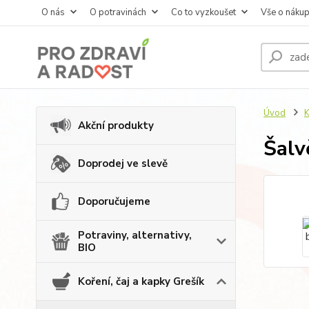
O nás
O potravinách
Co to vyzkoušet
Vše o náku
Úvod
K
Akční produkty
Šalv
Doprodej ve slevě
Doporučujeme
Potraviny, alternativy,
BIO
Koření, čaj a kapky Grešík