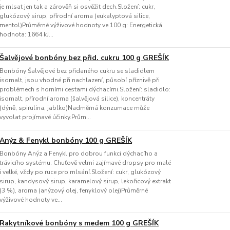
je mlsat jen tak a zárověň si osvěžit dech.Složení: cukr,
glukózový sirup, přírodní aroma (eukalyptová silice,
mentol)Průměrné výživové hodnoty ve 100 g: Energetická
hodnota: 1664 kJ...
Šalvějové bonbóny bez přid. cukru 100 g GREŠÍK
Bonbóny Šalvějové bez přidaného cukru se sladidlem
isomalt, jsou vhodné při nachlazení, působí příznivě při
problémech s horními cestami dýchacími.Složení: sladidlo:
isomalt, přírodní aroma (šalvějová silice), koncentráty
(dýně, spirulina, jablko)Nadměrná konzumace může
vyvolat projímavé účinky.Prům...
Anýz & Fenykl bonbóny 100 g GREŠÍK
Bonbóny Anýz a Fenykl pro dobrou funkci dýchacího a
trávicího systému. Chuťově velmi zajímavé dropsy pro malé
i velké, vždy po ruce pro mlsání.Složení: cukr, glukózový
sirup, kandysový sirup, karamelový sirup, lekořicový extrakt
(3 %), aroma (anýzový olej, fenyklový olej)Průměrné
výživové hodnoty ve...
Rakytníkové bonbóny s medem 100 g GREŠÍK