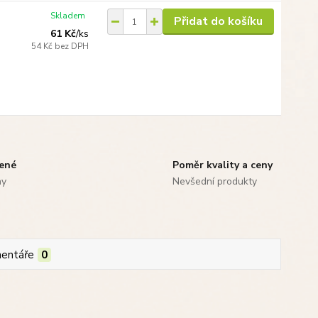
Skladem
Přidat do košíku
61 Kč
/
ks
54 Kč
bez DPH
zené
Poměr kvality a ceny
ny
Nevšední produkty
entáře
0