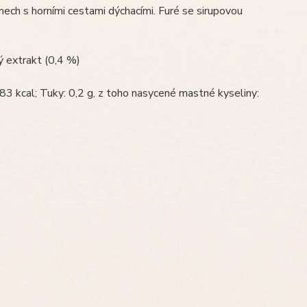
mech s horními cestami dýchacími. Furé se sirupovou
vý extrakt (0,4 %)
3 kcal; Tuky: 0,2 g, z toho nasycené mastné kyseliny: