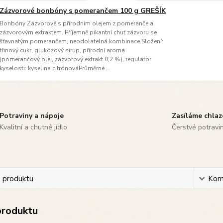
Zázvorové bonbóny s pomerančem 100 g GREŠÍK
Bonbóny Zázvorové s přírodním olejem z pomeranče a
zázvorovým extraktem. Příjemně pikantní chuť zázvoru se
šťavnatým pomerančem, neodolatelná kombinace.Složení:
třinový cukr, glukózový sirup, přírodní aroma
(pomerančový olej, zázvorový extrakt 0,2 %), regulátor
kyselosti: kyselina citrónováPrůměrné ...
Potraviny a nápoje
Zasíláme chla
Kvalitní a chutné jídlo
Čerstvé potravi
s produktu
Kom
produktu