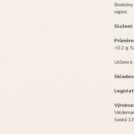
Bonbóny Š
náplní.
Složení:
Průměrné
<0,2 g; Sa
Určeno k
Skladov
Legislat
Výrobce
Valdemar 
Saská 13