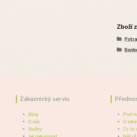
Zboží 
Potra
Bonbo
Zákaznický servis
Přednos
Blog
Proč n
O nás
O zdra
Služby
Co to 
Jak nakupovat
Náš cíl