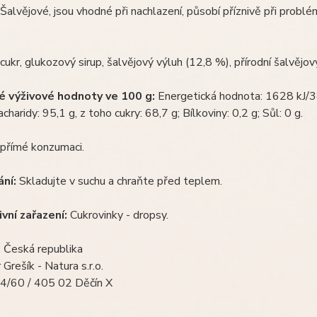
alvějové, jsou vhodné při nachlazení, působí příznivě při problé
cukr, glukozový sirup, šalvějový výluh (12,8 %), přírodní šalvějo
 výživové hodnoty ve 100 g:
Energetická hodnota: 1628 kJ/38
charidy: 95,1 g, z toho cukry: 68,7 g; Bílkoviny: 0,2 g; Sůl: 0 g.
 přímé konzumaci.
ání:
Skladujte v suchu a chraňte před teplem.
ivní zařazení:
Cukrovinky - dropsy.
:
Česká republika
Grešík - Natura s.r.o.
4/60 / 405 02 Děčín X