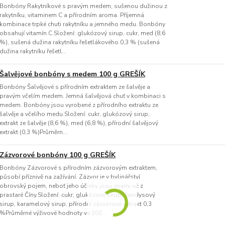
Bonbóny Rakytníkové s pravým medem, sušenou dužinou z
rakytníku, vitaminem C a přírodním aroma. Příjemná
kombinace trpké chuti rakytníku a jemného medu. Bonbóny
obsahují vitamín C.Složení: glukózový sirup, cukr, med (8,6
%), sušená dužina rakytníku řešetlákového 0,3 % (sušená
dužina rakytníku řešetl...
Šalvějové bonbóny s medem 100 g GREŠÍK
Bonbóny Šalvějové s přírodním extraktem ze šalvěje a
pravým včelím medem. Jemná šalvějová chuť v kombinaci s
medem. Bonbóny jsou vyrobené z přírodního extraktu ze
šalvěje a včelího medu.Složení: cukr, glukózový sirup,
extrakt ze šalvěje (8,6 %), med (6,8 %), přírodní šalvějový
extrakt (0,3 %)Průměrn...
Zázvorové bonbóny 100 g GREŠÍK
Bonbóny Zázvorové s přírodním zázvorovým extraktem,
působí příznivě na zažívání. Zázvor je v bylinářství
obrovský pojem, neboť jeho účinky jsou známi už z
prastaré Číny.Složení: cukr, glukózový sirup, kandysový
sirup, karamelový sirup, přírodní zázvorový extrakt 0,3
%Průměrné výživové hodnoty ve 100...