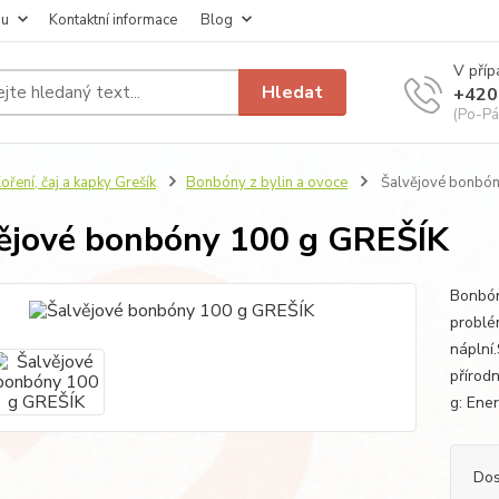
pu
Kontaktní informace
Blog
V příp
Hledat
+420
(Po-Pá
oření, čaj a kapky Grešík
Bonbóny z bylin a ovoce
Šalvějové bonbón
ějové bonbóny 100 g GREŠÍK
Bonbón
problé
náplní.
přírod
g: Ener
Dos