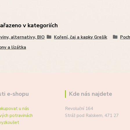
zařazeno v kategoriích
viny, alternativy, BIO
Koření, čaj a kapky Grešík
Poch
ny a lízátka
ti e-shopu
Kde nás najdete
akupovat u nás
Revoluční 164
vých potravinách
Stráž pod Ralskem, 471 27
vyzkoušet