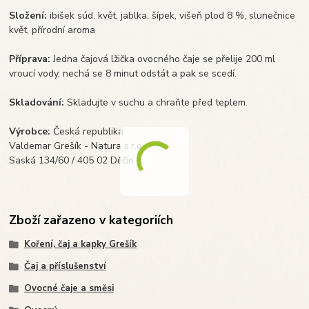
Složení:
ibišek súd. květ, jablka, šípek, višeň plod 8 %, slunečnice
květ, přírodní aroma
Příprava:
Jedna čajová lžička ovocného čaje se přelije 200 ml
vroucí vody, nechá se 8 minut odstát a pak se scedí.
Skladování:
Skladujte v suchu a chraňte před teplem.
Výrobce:
Česká republika
Valdemar Grešík - Natura s.r.o.
Saská 134/60 / 405 02 Děčín X
Zboží zařazeno v kategoriích
Koření, čaj a kapky Grešík
Čaj a příslušenství
Ovocné čaje a směsi