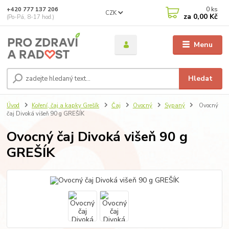
0
ks
+420 777 137 206
CZK
za
0,00 Kč
(Po-Pá, 8-17 hod.)
Menu
Hledat
Úvod
Koření, čaj a kapky Grešík
Čaj
Ovocný
Sypaný
Ovocný
čaj Divoká višeň 90 g GREŠÍK
Ovocný čaj Divoká višeň 90 g
GREŠÍK