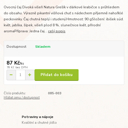
Ovocný čaj Divoká višeň Natura Grešík v dárkové krabičce s průhledem
do obsahu. Výrazně pikantní višňová chuť s nádechem příjemně nahořklé
peckovinky. Čaj chutná teplý i studený.Hmotnost: 90 gSložení: ibišek súd.
květ, jablka, šípek, višeň plod 8 %, slunečnice květ, přírodní
aromaPříprava: Jedna čaj...
celý popis
Dostupnost
Skladem
87 Kč
/
ks
78 Kč
bez DPH
Přidat do košíku
Číslo produktu:
085-003
Hlídat cenu / dostupnost
Potraviny a nápoje
Kvalitní a chutné jídlo