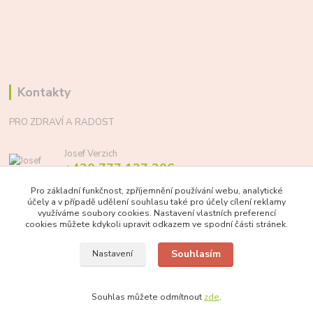
Kontakty
PRO ZDRAVÍ A RADOST
Josef Verzich
+420 777 137 206
(Po-Pá, 8-17 hod.)
Pro základní funkčnost, zpříjemnění používání webu, analytické
účely a v případě udělení souhlasu také pro účely cílení reklamy
info@prozdraviaradost.cz
využíváme soubory cookies. Nastavení vlastních preferencí
cookies můžete kdykoli upravit odkazem ve spodní části stránek.
Souhlasím
Nastavení
Souhlas můžete odmítnout
zde
.