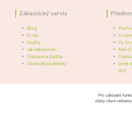
Zákaznický servis
Přednos
Blog
Proč n
O nás
O zdra
Služby
Co to 
Jak nakupovat
Náš cíl
Doprava a platba
Dárkov
Obchodní podmínky
Jsme d
002
Pro základní funk
účely cílení reklam