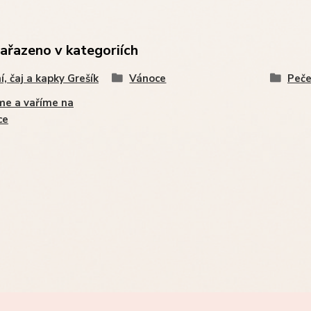
zařazeno v kategoriích
í, čaj a kapky Grešík
Vánoce
Peče
e a vaříme na
ce