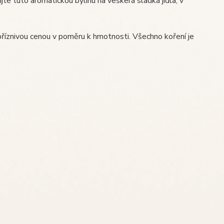
te tuto aromatickou bylinu na veškerá sladká jídla, v
příznivou cenou v poměru k hmotnosti. Všechno koření je