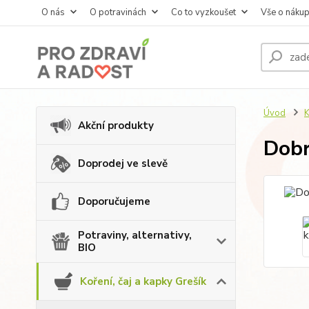
O nás
O potravinách
Co to vyzkoušet
Vše o náku
Úvod
K
Akční produkty
Dobr
Doprodej ve slevě
Doporučujeme
Potraviny, alternativy,
BIO
Koření, čaj a kapky Grešík