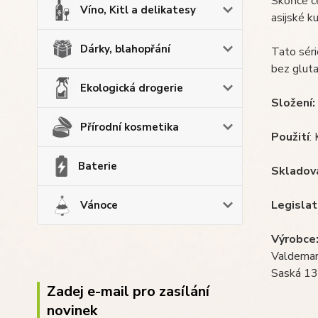
Skořice c
Víno, Kitl a delikatesy
asijské k
Dárky, blahopřání
Tato séri
bez glut
Ekologická drogerie
Složení:
Přírodní kosmetika
Použití
:
Baterie
Skladov
Legislat
Vánoce
Výrobce
Valdemar 
Saská 13
Zadej e-mail pro zasílání
novinek