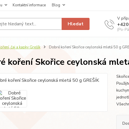
pu
Kontaktní informace
Blog
V příp
Hledat
+420
(Po-Pá
oření, čaj a kapky Grešík
Dobré koření Skořice ceylonská mletá 50 g GR
é koření Skořice ceylonská mle
Skořic
Použijt
kuchyn
jednot
Všechn
Dos