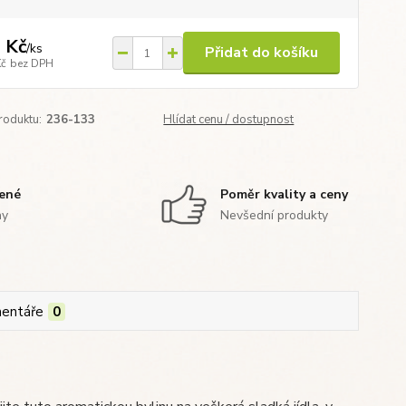
 Kč
/
ks
Přidat do košíku
Kč
bez DPH
roduktu:
236-133
Hlídat cenu / dostupnost
zené
Poměr kvality a ceny
ny
Nevšední produkty
entáře
0