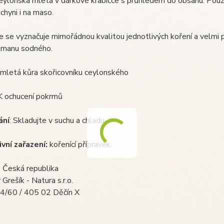
eylonská mletá v dárkové krabičce s průhledem do obsahu. Použij
uchyni i na maso.
e se vyznačuje mimořádnou kvalitou jednotlivých koření a velmi 
amanu sodného.
mletá kůra skořicovníku ceylonského
 K ochucení pokrmů
ání
: Skladujte v suchu a chladu.
ivní zařazení:
kořenící přípravek.
:
Česká republika
Grešík - Natura s.r.o.
4/60 / 405 02 Děčín X