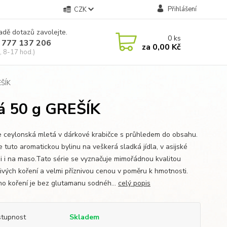
Přihlášení
CZK
adě dotazů zavolejte.
0
ks
 777 137 206
za
0,00 Kč
, 8-17 hod.)
EŠÍK
tá 50 g GREŠÍK
e ceylonská mletá v dárkové krabičce s průhledem do obsahu.
e tuto aromatickou bylinu na veškerá sladká jídla, v asijské
i i na maso.Tato série se vyznačuje mimořádnou kvalitou
livých koření a velmi příznivou cenou v poměru k hmotnosti.
o koření je bez glutamanu sodnéh...
celý popis
tupnost
Skladem