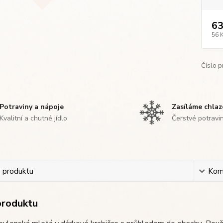
63
56 
Číslo p
Potraviny a nápoje
Zasíláme chla
Kvalitní a chutné jídlo
Čerstvé potravi
s produktu
Kom
produktu