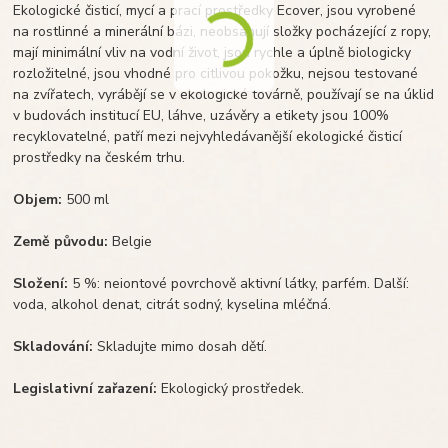
Ekologické čisticí, mycí a prací prostředky Ecover, jsou vyrobené
na rostlinné a minerální bázi, neobsahují složky pocházející z ropy,
mají minimální vliv na vodní život, jsou rychle a úplně biologicky
rozložitelné, jsou vhodné pro citlivou pokožku, nejsou testované
na zvířatech, vyrábějí se v ekologické továrně, používají se na úklid
v budovách institucí EU, láhve, uzávěry a etikety jsou 100%
recyklovatelné, patří mezi nejvyhledávanější ekologické čisticí
prostředky na českém trhu.
Objem:
500 ml
Země původu:
Belgie
Složení:
5 %: neiontové povrchově aktivní látky, parfém. Další:
voda, alkohol denat, citrát sodný, kyselina mléčná.
Skladování:
Skladujte mimo dosah dětí.
Legislativní zařazení:
Ekologický prostředek.