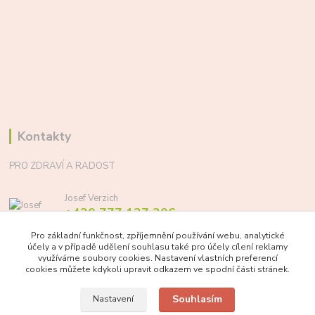
Kontakty
PRO ZDRAVÍ A RADOST
Josef Verzich
+420 777 137 206
(Po-Pá, 8-17 hod.)
Pro základní funkčnost, zpříjemnění používání webu, analytické
účely a v případě udělení souhlasu také pro účely cílení reklamy
info@prozdraviaradost.cz
využíváme soubory cookies. Nastavení vlastních preferencí
cookies můžete kdykoli upravit odkazem ve spodní části stránek.
Souhlasím
Nastavení