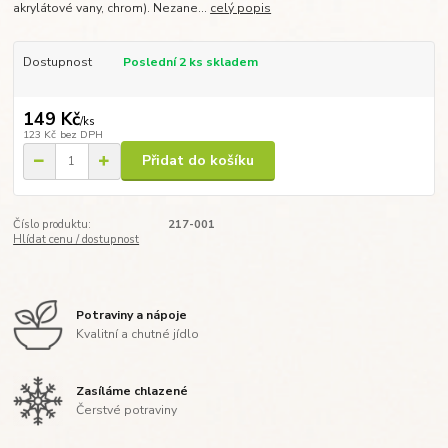
akrylátové vany, chrom). Nezane...
celý popis
Dostupnost
Poslední 2 ks skladem
149 Kč
/
ks
123 Kč
bez DPH
Přidat do košíku
Číslo produktu:
217-001
Hlídat cenu / dostupnost
Potraviny a nápoje
Kvalitní a chutné jídlo
Zasíláme chlazené
Čerstvé potraviny