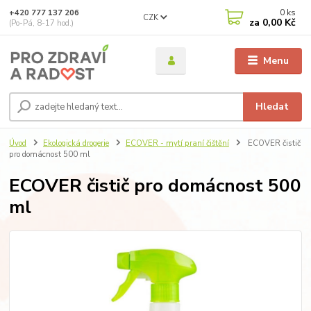
0
ks
+420 777 137 206
CZK
za
0,00 Kč
(Po-Pá, 8-17 hod.)
Menu
Hledat
Úvod
Ekologická drogerie
ECOVER - mytí praní čištění
ECOVER čistič
pro domácnost 500 ml
ECOVER čistič pro domácnost 500
ml