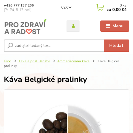
0
ks
+420 777 137 206
CZK
za
0,00 Kč
(Po-Pá, 8-17 hod.)
Menu
Hledat
Úvod
Káva a příslušenství
Aromatizovaná káva
Káva Belgické
pralinky
Káva Belgické pralinky