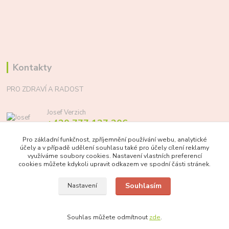
Kontakty
PRO ZDRAVÍ A RADOST
Josef Verzich
+420 777 137 206
(Po-Pá, 8-17 hod.)
Pro základní funkčnost, zpříjemnění používání webu, analytické
účely a v případě udělení souhlasu také pro účely cílení reklamy
info@prozdraviaradost.cz
využíváme soubory cookies. Nastavení vlastních preferencí
cookies můžete kdykoli upravit odkazem ve spodní části stránek.
Souhlasím
Nastavení
Souhlas můžete odmítnout
zde
.