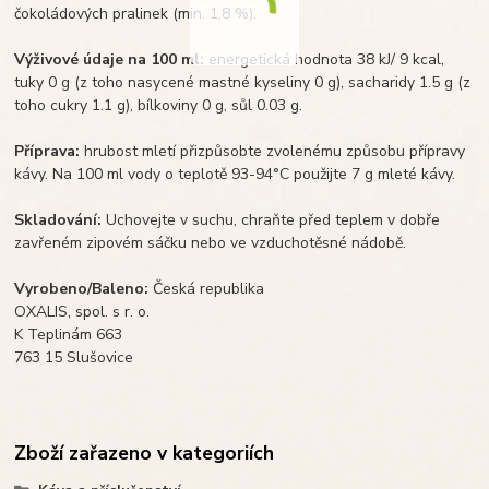
čokoládových pralinek (min. 1,8 %).
Výživové údaje na 100 ml:
energetická hodnota 38 kJ/ 9 kcal,
tuky 0 g (z toho nasycené mastné kyseliny 0 g), sacharidy 1.5 g (z
toho cukry 1.1 g), bílkoviny 0 g, sůl 0.03 g.
Příprava:
hrubost mletí přizpůsobte zvolenému způsobu přípravy
kávy. Na 100 ml vody o teplotě 93-94°C použijte 7 g mleté kávy.
Skladování:
Uchovejte v suchu, chraňte před teplem v dobře
zavřeném zipovém sáčku nebo ve vzduchotěsné nádobě.
Vyrobeno/Baleno:
Česká republika
OXALIS, spol. s r. o.
K Teplinám 663
763 15 Slušovice
Zboží zařazeno v kategoriích