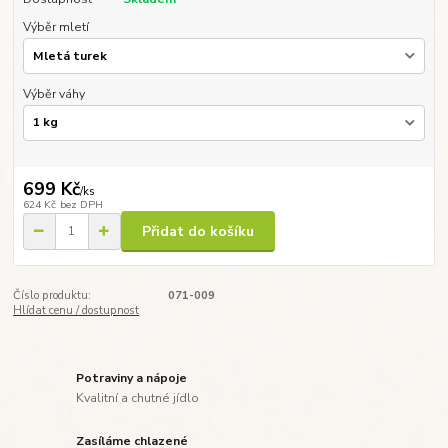
Výběr mletí
Výběr váhy
699 Kč
/
ks
624 Kč
bez DPH
Přidat do košíku
Číslo produktu:
071-009
Hlídat cenu / dostupnost
Potraviny a nápoje
Kvalitní a chutné jídlo
Zasíláme chlazené