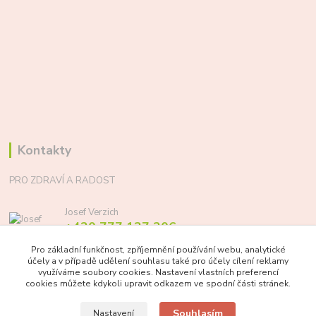
Kontakty
PRO ZDRAVÍ A RADOST
Josef Verzich
+420 777 137 206
(Po-Pá, 8-17 hod.)
Pro základní funkčnost, zpříjemnění používání webu, analytické
účely a v případě udělení souhlasu také pro účely cílení reklamy
info@prozdraviaradost.cz
využíváme soubory cookies. Nastavení vlastních preferencí
cookies můžete kdykoli upravit odkazem ve spodní části stránek.
Souhlasím
Nastavení