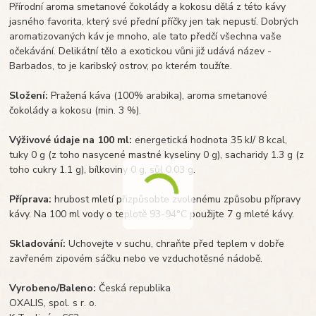
Přírodní aroma smetanové čokolády a kokosu dělá z této kávy
jasného favorita, který své přední příčky jen tak nepustí. Dobrých
aromatizovaných káv je mnoho, ale tato předčí všechna vaše
očekávání. Delikátní tělo a exotickou vůni již udává název -
Barbados, to je karibský ostrov, po kterém toužíte.
Složení:
Pražená káva (100% arabika), aroma smetanové
čokolády a kokosu (min. 3 %).
Výživové údaje na 100 ml:
energetická hodnota 35 kJ/ 8 kcal,
tuky 0 g (z toho nasycené mastné kyseliny 0 g), sacharidy 1.3 g (z
toho cukry 1.1 g), bílkoviny 0 g, sůl 0.03 g.
Příprava:
hrubost mletí přizpůsobte zvolenému způsobu přípravy
kávy. Na 100 ml vody o teplotě 93-94°C použijte 7 g mleté kávy.
Skladování:
Uchovejte v suchu, chraňte před teplem v dobře
zavřeném zipovém sáčku nebo ve vzduchotěsné nádobě.
Vyrobeno/Baleno:
Česká republika
OXALIS, spol. s r. o.