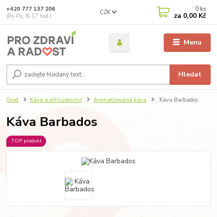
0
ks
+420 777 137 206
CZK
za
0,00 Kč
(Po-Pá, 8-17 hod.)
Menu
Hledat
Úvod
Káva a příslušenství
Aromatizovaná káva
Káva Barbados
Káva Barbados
TOP produkt