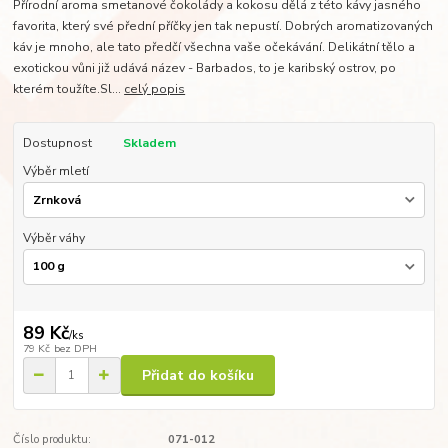
Přírodní aroma smetanové čokolády a kokosu dělá z této kávy jasného
favorita, který své přední příčky jen tak nepustí. Dobrých aromatizovaných
káv je mnoho, ale tato předčí všechna vaše očekávání. Delikátní tělo a
exotickou vůni již udává název - Barbados, to je karibský ostrov, po
kterém toužíte.Sl...
celý popis
Dostupnost
Skladem
Výběr mletí
Výběr váhy
89 Kč
/
ks
79 Kč
bez DPH
Přidat do košíku
Číslo produktu:
071-012