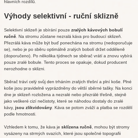
hlavních rozdílů.
Výhody selektivní - ruční sklizně
Selektivní sklizeň je sbírání pouze
zralých kávových bobulí
ručně
. Na stromu zůstane nezralá káva pro budoucí sklizeň.
Přezrálá káva může být buď ponechána na stromu (nedoporučuje
se), nebo je po sběru optimálně zralých bobolí držet odděleně
(doporučeno). Po několika týdnech se sběrač vrátí a znovu vybírá
pouze zralé bobule. Tento proces se opakuje, dokud producent
nerozhodne o sklizni.
Sběrač tráví celý svůj den trháním zralých třešní a plní koše. Plné
koše jsou pravidelně vyprázdněny do větší sběrné tašky. Na konci
dne je sklizeň rozložena a nezralé nebo přezrálé třešně, stejně
jako veškeré cizí nečistoty, které se náhodou dostaly do zralé
kávy,
jsou zlikvidovány
. Káva se potom zváží a platba se rozdělí
podle hmotnosti.
Vzhledem k tomu, že káva je
sklízena ručně
, mohou být stromy
vysázeny na strmých svazích, které jsou společné topografii