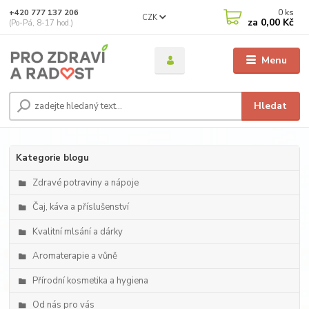
0
ks
+420 777 137 206
CZK
za
0,00 Kč
(Po-Pá, 8-17 hod.)
Menu
Hledat
Kategorie blogu
Zdravé potraviny a nápoje
Čaj, káva a příslušenství
Kvalitní mlsání a dárky
Aromaterapie a vůně
Přírodní kosmetika a hygiena
Od nás pro vás