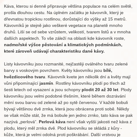
Káva, kterou si denně připravuje většina populace na celém světě,
prošla dlouhou cestu. Na úplném začátku je kávovník, který je
dřevnatou tropickou rostlinou, dorůstající do výšky až 15 metrů.
Kávovníků je stejně jako veškeré vegetace na planetě mnoho
druhů. Liší se od sebe vzrůstem, velikostí, tvarem listů a v mnoha
dalších aspektech. To vše záleží na oblasti kde kávovník roste,
nadmořské výšce pěstování a klimatických podmínkách,
které zároveň udávají charakteristiku dané kávy.
Listy kávovníku jsou rozmanité, nejčastěji oválného tvaru zelené
barvy s voskovým povrchem. Květy kávovníku jsou
bílé,
hvězdicového tvaru
. Kávovník kvete jen několik dní a květy mají
vůni připomínající
jasmín
. Rostliny kávovníku plodí po třech až
šesti letech od vysazení a jsou schopny
plodit 20 až 30 let
. Plody
kávovníku jsou velmi podobné třešním, které během dozrávání
mění svou barvu od zelené až po sytě červenou. V každé bobuli
bývají většinou dvě zrnka, která jsou obrácena proti sobě. Někdy
se však může stát, že má bobule jen jedno zrnko, tato káva se pak
nazývá „perlová“.
Perlová káva
není však vyšší jakosti než káva z
plodu, který měl zrnka dvě. Plod kávovníku se skládá z kůry -
kůže, která je velmi odolná proti poškrábání. Další vrstvou je