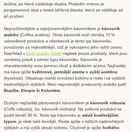
dužina, po které následuje slupka. Poslední vrstvou je
pergamenový obal a tenká stříbrná blanka, která se odděluje až
při pražení.
Nejrozšířenějším a nejvýznamnějším kávovníkem je
kávovník
arabika
(Coffea arabica). Tento kávovník tvoří zhruba 70 %
celosvětové produkce a všeobecně je tento typ kávovníku
považován za nejkvalitnější, což je vykoupeno jeho vyšší cenou.
Například v
kávě značky Jardin
najdete pouze produkty, které jsou
vyrobeny právě z tohoto typu kávovníku. Kávovník je
charakteristický svou jemnou chutí a delikátním aroma. Nejčastěji
má káva spíše
květinové, jemnější aroma s vyšší aciditou
(kyselostí). Obsahuje menší množství kofeinu a roste i ve vyšších
nadmořských výškách. Mezi nejznámější producenty arabiky patří
Brazílie, Etiopie či Kolumbie
.
Druhým nejčastěji pěstovaným kávovníkem je
kávovník robusta
(Coffe robusta), tzv. kávovník mohutný. Na světové produkci se
podílí téměř 30 %. Tento typ kávovníku je
méně kvalitnějším
typem
, je však také levnější. Roste spíše v nižších nadmořských
výškách a má vyšší obsah kofeinu. Chuťově je spíše
hořkého