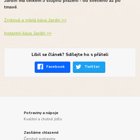
Jardin má celkem 5 stupňů pražení - od světlého až po
tmavé
.
Zrnková a mletá káva Jardin >>
Instantní káva Jardin >>
Líbil se článek? Sdílejte ho s přáteli
Facebook
Twitter
Potraviny a nápoje
Kvalitní a chutné jídlo
Zasíláme chlazené
Čerstvé potraviny