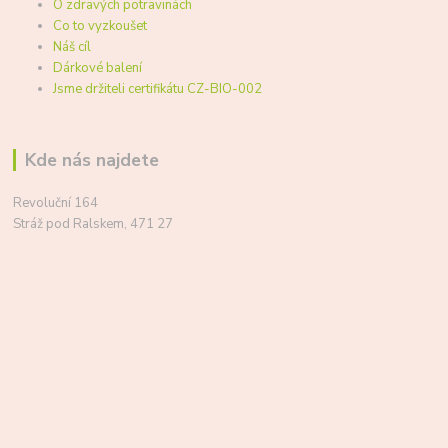
O zdravých potravinách
Co to vyzkoušet
Náš cíl
Dárkové balení
Jsme držiteli certifikátu CZ-BIO-002
Kde nás najdete
Revoluční 164
Stráž pod Ralskem, 471 27