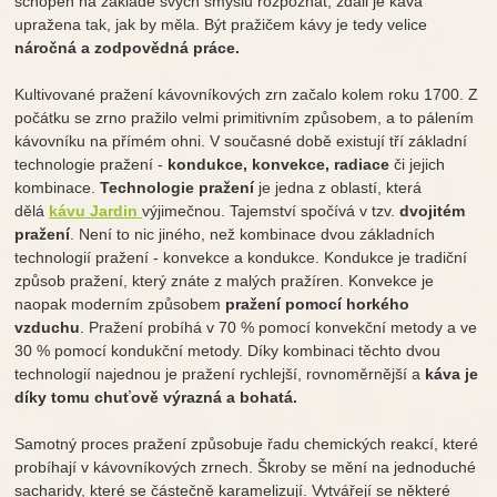
schopen na základě svých smyslů rozpoznat, zdali je káva
upražena tak, jak by měla. Být pražičem kávy je tedy velice
náročná a zodpovědná práce.
Kultivované pražení kávovníkových zrn začalo kolem roku 1700. Z
počátku se zrno pražilo velmi primitivním způsobem, a to pálením
kávovníku na přímém ohni. V současné době existují tří základní
technologie pražení -
kondukce, konvekce, radiace
či jejich
kombinace.
Technologie pražení
je jedna z oblastí, která
dělá
kávu Jardin
výjimečnou. Tajemství spočívá v tzv.
dvojitém
pražení
. Není to nic jiného, než kombinace dvou základních
technologií pražení - konvekce a kondukce. Kondukce je tradiční
způsob pražení, který znáte z malých pražíren. Konvekce je
naopak moderním způsobem
pražení pomocí horkého
vzduchu
. Pražení probíhá v 70 % pomocí konvekční metody a ve
30 % pomocí kondukční metody. Díky kombinaci těchto dvou
technologií najednou je pražení rychlejší, rovnoměrnější a
káva je
díky tomu chuťově výrazná a bohatá.
Samotný proces pražení způsobuje řadu chemických reakcí, které
probíhají v kávovníkových zrnech. Škroby se mění na jednoduché
sacharidy, které se částečně karamelizují. Vytvářejí se některé