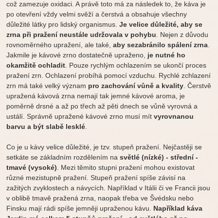
což zamezuje oxidaci. A právě toto má za následek to, že káva je
po otevření vždy velmi svěží a čerstvá a obsahuje všechny
důležité látky pro lidský organismus.
Je velice důležité, aby se
zrna při pražení neustále udržovala v pohybu
. Nejen z důvodu
rovnoměrného upražení, ale také,
aby se
zabránilo spálení zrna
.
Jakmile je kávové zrno dostatečně upraženo,
je nutné ho
okamžitě ochladit
. Pouze rychlým ochlazením se ukončí proces
pražení zrn. Ochlazení probíhá pomocí vzduchu. Rychlé zchlazení
zrn má také velký význam
pro zachování vůně a kvality
. Čerstvě
upražená kávová zrna nemají tak jemné kávové aroma, je
poměrně drsné a až po třech až pěti dnech se vůně vyrovná a
ustálí. Správně upražené kávové zrno musí mít
vyrovnanou
barvu a být slabě lesklé
.
Co je u kávy velice důležité, je tzv. stupeň pražení. Nejčastěji se
setkáte se základním rozdělením na
světlé (nízké) - střední -
tmavé (vysoké)
. Mezi těmito stupni pražení mohou existovat
různé mezistupně pražení. Stupeň pražení spíše závisí na
zažitých zvyklostech a návycích. Například v Itálii či ve Francii jsou
v oblibě tmavě pražená zrna, naopak třeba ve Švédsku nebo
Finsku mají rádi spíše jemněji upraženou kávu.
Například káva