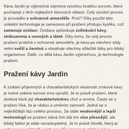
Káva Jardin je výjimečná zejména vysokou kvalitou surovin, které
pocházejí z těch nejlepších kávových oblastí. Celý výrobní proces
je prováděn
v ochranné atmosféře
. Proč? Díky použití této
unikátní technologie je zamezeno při pražení přístupu kyslíku, což
zamezuje oxidaci
. Oxidace způsobuje
zvětrávání kávy
,
ztrátu
aroma a cenných a látek
. Díky tomu, že celý proces
pražení probíhá v ochranné atmosféře, je káva po otevření vždy
velmi
svěží a čerstvá
a obsahuje všechny důležité látky pro lidský
organismus. Další, co dělá kávu Jardin výjimečnou, je technologie
pražení.
Pražení kávy Jardin
K získání příjemných a charakteristických vlastností zrnkové kávy
je nutné zelená surová zrna upražit. Je to právě pražení, které
dodává kávě její
charakteristickou
chuť a aroma. Často se o
pražení říká, že je vědou a uměním zároveň. Jedná se o
nejkritičtější fázi celého procesu. Se stále
modernější a lepší
technologií
se pražení stává čím dál tím
více přesnější
, ale
lidský faktor je stále nezastupitelný. Je to právě člověk, který je