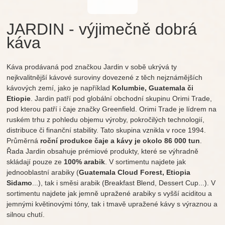
JARDIN - výjimečně dobrá
káva
Káva prodávaná pod značkou Jardin v sobě ukrývá ty
nejkvalitnější kávové suroviny dovezené z těch nejznámějších
kávových zemí, jako je například
Kolumbie, Guatemala či
Etiopie
. Jardin patří pod globální obchodní skupinu Orimi Trade,
pod kterou patří i čaje značky Greenfield. Orimi Trade je lídrem na
ruském trhu z pohledu objemu výroby, pokročilých technologií,
distribuce či finanční stability. Tato skupina vznikla v roce 1994.
Průměrná
roční produkce čaje a kávy je okolo 86 000 tun
.
Řada Jardin obsahuje prémiové produkty, které se výhradně
skládají pouze ze
100% arabik
. V sortimentu najdete jak
jednooblastní arabiky (
Guatemala Cloud Forest, Etiopia
Sidamo
...), tak i směsi arabik (Breakfast Blend, Dessert Cup...). V
sortimentu najdete jak jemně upražené arabiky s vyšší aciditou a
jemnými květinovými tóny, tak i tmavě upražené kávy s výraznou a
silnou chutí.