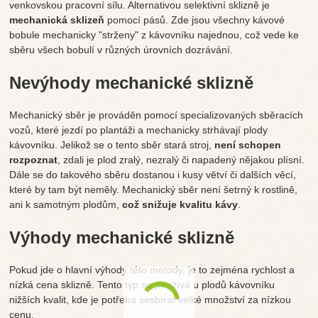
venkovskou pracovní sílu. Alternativou selektivní sklizně je
mechanická sklizeň
pomocí pásů. Zde jsou všechny kávové
bobule mechanicky "strženy" z kávovníku najednou, což vede ke
sběru všech bobulí v různých úrovních dozrávání.
Nevýhody mechanické sklizně
Mechanický sběr je prováděn pomocí specializovaných sběracích
vozů, které jezdí po plantáži a mechanicky strhávají plody
kávovníku. Jelikož se o tento sběr stará stroj,
není schopen
rozpoznat
, zdali je plod zralý, nezralý či napadený nějakou plísní.
Dále se do takového sběru dostanou i kusy větví či dalších věcí,
které by tam být neměly. Mechanický sběr není šetrný k rostlině,
ani k samotným plodům,
což snižuje kvalitu kávy
.
Výhody mechanické sklizně
Pokud jde o hlavní výhody této metody, je to zejména rychlost a
nízká cena sklizně. Tento typ se používá u plodů kávovníku
nižších kvalit, kde je potřeba sesbírat velké množství za nízkou
cenu.