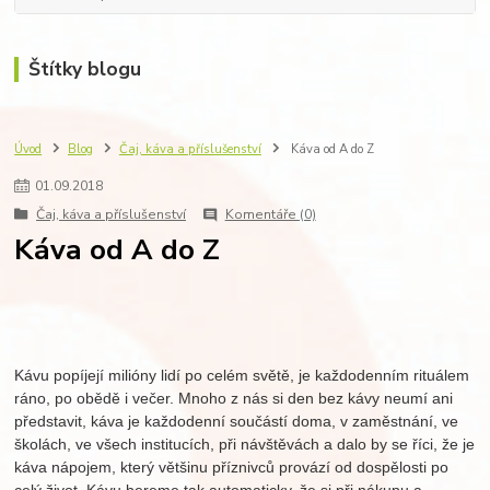
Štítky blogu
Úvod
Blog
Čaj, káva a příslušenství
Káva od A do Z
01
.
09
.
2018
Čaj, káva a příslušenství
Komentáře (0)
Káva od A do Z
Kávu popíjejí milióny lidí po celém světě, je každodenním rituálem
ráno, po obědě i večer. Mnoho z nás si den bez kávy neumí ani
představit, káva je každodenní součástí doma, v zaměstnání, ve
školách, ve všech institucích, při návštěvách a dalo by se říci, že je
káva nápojem, který většinu příznivců provází od dospělosti po