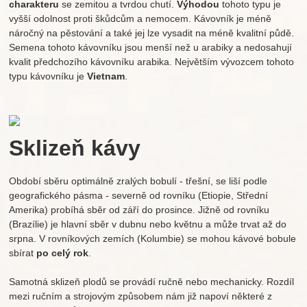
charakteru
se zemitou a tvrdou chutí.
Výhodou
tohoto typu je
vyšší odolnost proti škůdcům a nemocem. Kávovník je méně
náročný na pěstování a také jej lze vysadit na méně kvalitní půdě.
Semena tohoto kávovníku jsou menší než u arabiky a nedosahují
kvalit předchozího kávovníku arabika. Největším vývozcem tohoto
typu kávovníku je
Vietnam
.
Sklizeň kávy
Období sběru optimálně zralých bobulí - třešní, se liší podle
geografického pásma - severně od rovníku (Etiopie, Střední
Amerika) probíhá sběr od září do prosince. Jižně od rovníku
(Brazílie) je hlavní sběr v dubnu nebo květnu a může trvat až do
srpna. V rovníkových zemích (Kolumbie) se mohou kávové bobule
sbírat
po celý rok
.
Samotná sklizeň plodů se provádí ručně nebo mechanicky. Rozdíl
mezi ručním a strojovým způsobem nám již napoví některé z