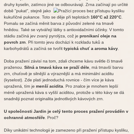
druhy kyselin, zatímco jiné se odbourávají. Zrna začínají po
určité
době "pukat", stejně jako
kukuřičné pukance. Toto se děje při teplotách
160°C až 220°C
.
Pomalu se začíná měnit barva z původní zelené na tmavě
hnědou. Také se vytvářejí látky s antioxidačními účinky. V tomto
stádiu začíná jev zvaný pyrolýza, což je
pronikaní oleje na
povrch zrn
. Při tomto jevu dochází k rozkladu tuků a
karbohydrátů a začíná se tvořit
typická chuť a aroma kávy
.
Doba pražení závisí na tom, zdali chceme kávu světle či tmavě
praženou.
Silná a tmavá káva se praží déle
, má tmavší barvu
zrn, chuťově je silnější a výraznější a má minimální aciditu
(kyselost). Zde platí jednoduchá rovnice - čím více je káva
upražená, tím je
menší acidita
. Pro znalce je mnohem lepší
méně upražená káva s vyšší aciditou, protože u této kávy se dá
snadněji poznat originalita jednotlivých kávových zrn.
U společnosti Jardin
je celý tento
proces pražení prováděn v
ochranné atmosféře
. Proč?
Díky unikátní technologii je zamezeno při pražení přístupu kyslíku,