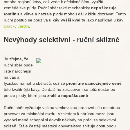
mnoha regionů kávy, což vede k efektivnějšímu využití
zemědělské půdy. Ruční sběr také mechanicky
nepoškozuje
rostlinu
a větve a nezralé plody mohou dál v klidu dozrávat. Tento
ruční postup se používá u
káv vyšší kvality
jako například u káv
značky Jardin
.
Nevýhody selektivní - ruční sklizně
Je zřejmé, že
ruční sběr bude
jistě náročnější
na čas a
fyzickou námahu sběračů, což se
promítne samozřejmě
v ceně
této kvalitnější kávy. Do dalšího zpracovaní se totiž dostanou
pouze plody, které jsou
zralé a nepoškozené
.
Ruční sběr vyžaduje velkou venkovskou pracovní sílu ochotnou
pracovat za minimální mzdu. Vzhledem k nárůstu mezd jsou
výrobci méně schopni si dovolit náklady na práci za selektivní
sklizeň. Stále častěji městské obyvatelstvo snižuje dostupnou