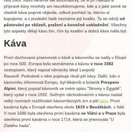
celý život. Kávu bereme tak automaticky, že si při nákupu a
přípravě kávy mnohdy ani neuvědomujeme, kde a z jaké země se
vlastně káva poprvé objevila, odkud pochází ta, kterou si
kupujeme, a v poslední řadě neznáme její kvalitu. Ta se odvíjí
od
pěstování po sklizeň, pražení a konečné uskladnění
. Všechny
tyto aspekty dělají kávu tím, čím by kvalitní a dobrá káva měla být.
Káva
První dochované písemnosti o kávě a kávovníku se našly v Etiopii
po roce 500. Evropa byla seznámena s kávou
v roce 1582
cestopisem, který napsal německý lékař Leopold
Rauwolf. Podrobně v něm popisuje rituál pití kávy. Další, kdo o
kávovníku informoval Evropu, byl lékárník a botanik
Prospero
Alpini
, který popsal kávovník ve svém spisu "Stromy v Egyptě",
který vydal v roce 1592. Svižným obchodováním s kávou nastal
velký rozmach rozšiřování kávovníkových zrn a pití
kávy
. První
kavárna byla v Evropě otevřena okolo
1615 v Benátkách
, v Itálii.
V roce 1686 byla otevřena první kavárna
ve Vídni a v Praze
byla
otevřena první kavárna v roce 1714, která se jmenovala "U
Zlatého hada".