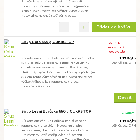
Pro všechny, kteří chtějí vyřadit či omezit
potraviny s přidaným cukrem.Tento výjimečný
sirup si vychutnejte bez výčitek.Výhody: extra
hustý lahodná chuť stačí pár kapek...
Přidat do košíku
Sirup Cola 650 g CUKRSTOP
Vyprodáno,
nedostupné u
dodavatele
Nízkokalorický sirup Cola bez přidaného řepného
189 Kč
/
ks
cukru se stévií. Neobsahuje zdroj fenylalaninu,
169 Kč
bez DPH
chemické konzervanty a barviva. Pro všechny,
kteří chtějí vyřadit či omezit potraviny s přidaným
cukrem.Tento výjimečný sirup si vychutnejte bez
výčitek.Výhody: bez řepného cukru bez
konzervantů extra ch...
Detail
Sirup Lesní Borůvka 650 g CUKRSTOP
Skladem
Nízkokalorický sirup Borůvka bez přidaného
189 Kč
/
ks
řepného cukru se stévií. Neobsahuje zdroj
169 Kč
bez DPH
fenylalaninu, chemické konzervanty a barviva.
Pro všechny, kteří chtějí vyřadit či omezit
potraviny s přidaným cukrem.Tento výjimečný