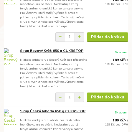
řepného cukru se stévií. Neobsahuje zdroj
169 Kč
bez DPH
fenylalaninu, chemické konzervanty a barviva.
Pro všechny, kteří chtějí vyřadit či omezit
potraviny s přidaným cukrem.Tento výjimečný
sirup si vychutnejte bez výčitek.Výhody: extra
hustý lahodná chuť stačí pár kape...
Přidat do košíku
Sirup Bezový Květ 650 g CUKRSTOP
Skladem
Nízkokalorický sirup Bezový Květ bez přidaného
189 Kč
/
ks
řepného cukru se stévií. Neobsahuje zdroj
169 Kč
bez DPH
fenylalaninu, chemické konzervanty a barviva.
Pro všechny, kteří chtějí vyřadit či omezit
potraviny s přidaným cukrem.Tento výjimečný
sirup si vychutnejte bez výčitek.Výhody: extra
hustý lahodná chuť stačí pár ...
Přidat do košíku
Sirup Česká Jahoda 650 g CUKRSTOP
Skladem
Nízkokalorický sirup Jahoda bez přidaného
189 Kč
/
ks
řepného cukru se stévií. Neobsahuje zdroj
169 Kč
bez DPH
fenylalaninu, chemické konzervanty a barviva.