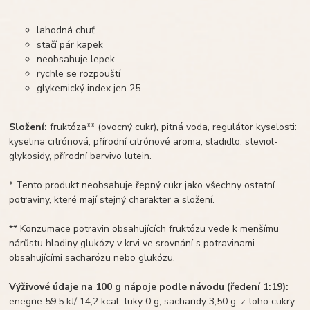
lahodná chuť
stačí pár kapek
neobsahuje lepek
rychle se rozpouští
glykemický index jen 25
Složení:
fruktóza** (ovocný cukr), pitná voda, regulátor kyselosti:
kyselina citrónová, přírodní citrónové aroma, sladidlo: steviol-
glykosidy, přírodní barvivo lutein.
* Tento produkt neobsahuje řepný cukr jako všechny ostatní
potraviny, které mají stejný charakter a složení.
** Konzumace potravin obsahujících fruktózu vede k menšímu
nárůstu hladiny glukózy v krvi ve srovnání s potravinami
obsahujícími sacharózu nebo glukózu.
Výživové údaje na 100 g nápoje podle návodu (ředení 1:19):
enegrie 59,5 kJ/ 14,2 kcal, tuky 0 g, sacharidy 3,50 g, z toho cukry