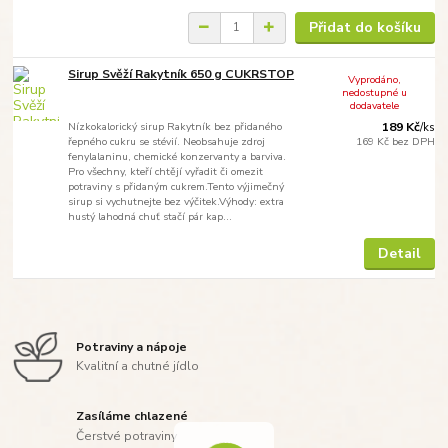
Přidat do košíku
Sirup Svěží Rakytník 650 g CUKRSTOP
Vyprodáno,
nedostupné u
dodavatele
Nízkokalorický sirup Rakytník bez přidaného
189 Kč
/
ks
řepného cukru se stévií. Neobsahuje zdroj
169 Kč
bez DPH
fenylalaninu, chemické konzervanty a barviva.
Pro všechny, kteří chtějí vyřadit či omezit
potraviny s přidaným cukrem.Tento výjimečný
sirup si vychutnejte bez výčitek.Výhody: extra
hustý lahodná chuť stačí pár kap...
Detail
Potraviny a nápoje
Kvalitní a chutné jídlo
Zasíláme chlazené
Čerstvé potraviny