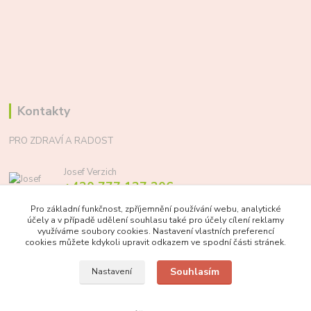
Kontakty
PRO ZDRAVÍ A RADOST
Josef Verzich
+420 777 137 206
(Po-Pá, 8-17 hod.)
Pro základní funkčnost, zpříjemnění používání webu, analytické
účely a v případě udělení souhlasu také pro účely cílení reklamy
info@prozdraviaradost.cz
využíváme soubory cookies. Nastavení vlastních preferencí
cookies můžete kdykoli upravit odkazem ve spodní části stránek.
Souhlasím
Nastavení