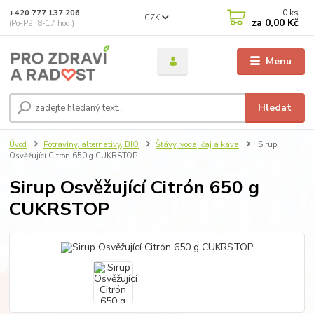
0
ks
+420 777 137 206
CZK
za
0,00 Kč
(Po-Pá, 8-17 hod.)
Menu
Hledat
Úvod
Potraviny, alternativy, BIO
Šťávy, voda, čaj a káva
Sirup
Osvěžující Citrón 650 g CUKRSTOP
Sirup Osvěžující Citrón 650 g
CUKRSTOP