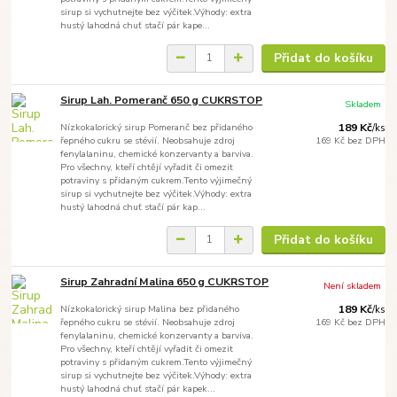
sirup si vychutnejte bez výčitek.Výhody: extra
hustý lahodná chuť stačí pár kape...
Přidat do košíku
Sirup Lah. Pomeranč 650 g CUKRSTOP
Skladem
Nízkokalorický sirup Pomeranč bez přidaného
189 Kč
/
ks
řepného cukru se stévií. Neobsahuje zdroj
169 Kč
bez DPH
fenylalaninu, chemické konzervanty a barviva.
Pro všechny, kteří chtějí vyřadit či omezit
potraviny s přidaným cukrem.Tento výjimečný
sirup si vychutnejte bez výčitek.Výhody: extra
hustý lahodná chuť stačí pár kap...
Přidat do košíku
Sirup Zahradní Malina 650 g CUKRSTOP
Není skladem
Nízkokalorický sirup Malina bez přidaného
189 Kč
/
ks
řepného cukru se stévií. Neobsahuje zdroj
169 Kč
bez DPH
fenylalaninu, chemické konzervanty a barviva.
Pro všechny, kteří chtějí vyřadit či omezit
potraviny s přidaným cukrem.Tento výjimečný
sirup si vychutnejte bez výčitek.Výhody: extra
hustý lahodná chuť stačí pár kapek...