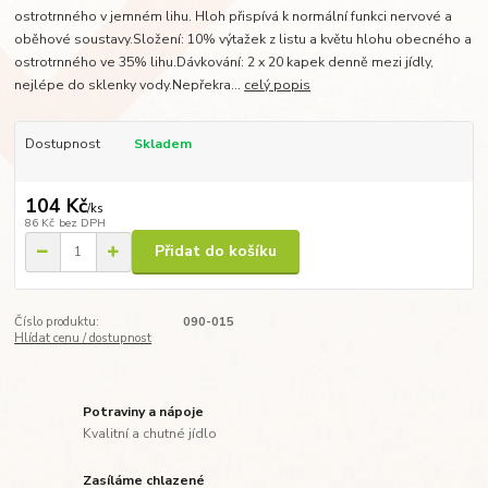
ostrotrnného v jemném lihu. Hloh přispívá k normální funkci nervové a
oběhové soustavy.Složení: 10% výtažek z listu a květu hlohu obecného a
ostrotrnného ve 35% lihu.Dávkování: 2 x 20 kapek denně mezi jídly,
nejlépe do sklenky vody.Nepřekra...
celý popis
Dostupnost
Skladem
104 Kč
/
ks
86 Kč
bez DPH
Přidat do košíku
Číslo produktu:
090-015
Hlídat cenu / dostupnost
Potraviny a nápoje
Kvalitní a chutné jídlo
Zasíláme chlazené