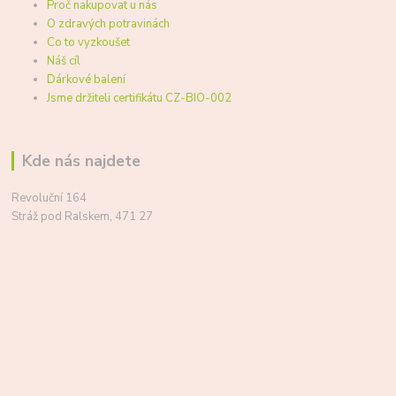
Proč nakupovat u nás
O zdravých potravinách
Co to vyzkoušet
Náš cíl
Dárkové balení
Jsme držiteli certifikátu CZ-BIO-002
Kde nás najdete
Revoluční 164
Stráž pod Ralskem, 471 27