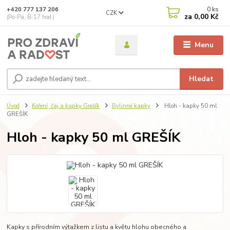
0
ks
+420 777 137 206
CZK
za
0,00 Kč
(Po-Pá, 8-17 hod.)
Menu
Hledat
Úvod
Koření, čaj a kapky Grešík
Bylinné kapky
Hloh - kapky 50 ml
GREŠÍK
Hloh - kapky 50 ml GREŠÍK
Kapky s přírodním výtažkem z listu a květu hlohu obecného a