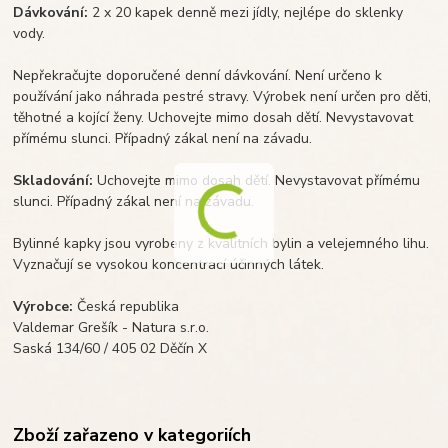
Dávkování:
2 x 20 kapek denně mezi jídly, nejlépe do sklenky
vody.
Nepřekračujte doporučené denní dávkování. Není určeno k
používání jako náhrada pestré stravy. Výrobek není určen pro děti,
těhotné a kojící ženy. Uchovejte mimo dosah dětí. Nevystavovat
přímému slunci. Případný zákal není na závadu.
Skladování:
Uchovejte mimo dosah dětí. Nevystavovat přímému
slunci. Případný zákal není na závadu.
Bylinné kapky jsou vyrobeny z kvalitních bylin a velejemného lihu.
Vyznačují se vysokou koncentrací účinných látek.
Výrobce:
Česká republika
Valdemar Grešík - Natura s.r.o.
Saská 134/60 / 405 02 Děčín X
Zboží zařazeno v kategoriích