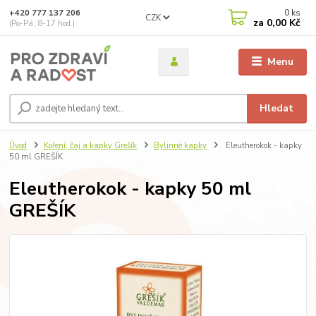
0
ks
+420 777 137 206
CZK
za
0,00 Kč
(Po-Pá, 8-17 hod.)
Menu
Hledat
Úvod
Koření, čaj a kapky Grešík
Bylinné kapky
Eleutherokok - kapky
50 ml GREŠÍK
Eleutherokok - kapky 50 ml
GREŠÍK