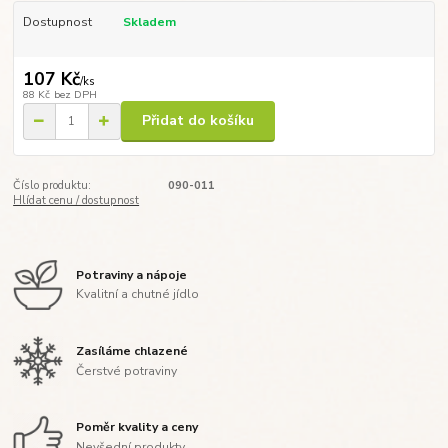
Dostupnost
Skladem
107 Kč
/
ks
88 Kč
bez DPH
Přidat do košíku
Číslo produktu:
090-011
Hlídat cenu / dostupnost
Potraviny a nápoje
Kvalitní a chutné jídlo
Zasíláme chlazené
Čerstvé potraviny
Poměr kvality a ceny
Nevšední produkty