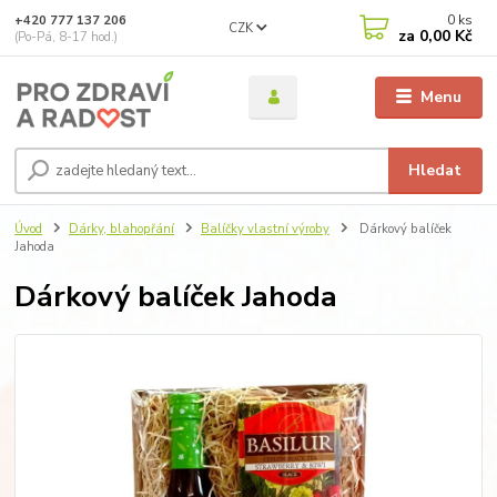
0
ks
+420 777 137 206
CZK
za
0,00 Kč
(Po-Pá, 8-17 hod.)
Menu
Hledat
Úvod
Dárky, blahopřání
Balíčky vlastní výroby
Dárkový balíček
Jahoda
Dárkový balíček Jahoda