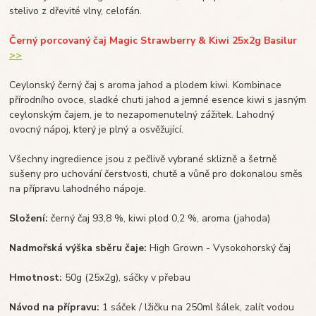
stelivo z dřevité vlny, celofán.
Černý porcovaný čaj Magic Strawberry & Kiwi 25x2g
Basilur
>>
Ceylonský černý čaj s aroma jahod a plodem kiwi. Kombinace
přírodního ovoce, sladké chuti jahod a jemné esence kiwi s jasným
ceylonským čajem, je to nezapomenutelný zážitek. Lahodný
ovocný nápoj, který je plný a osvěžující.
Všechny ingredience jsou z pečlivě vybrané sklizně a šetrně
sušeny pro uchování čerstvosti, chutě a vůně pro dokonalou směs
na přípravu lahodného nápoje.
Složení:
černý čaj 93,8 %, kiwi plod 0,2 %, aroma (jahoda)
Nadmořská výška sběru čaje:
High Grown - Vysokohorský čaj
Hmotnost:
50g (25x2g), sáčky v přebau
Návod na přípravu:
1 sáček / lžičku na 250ml šálek, zalít vodou