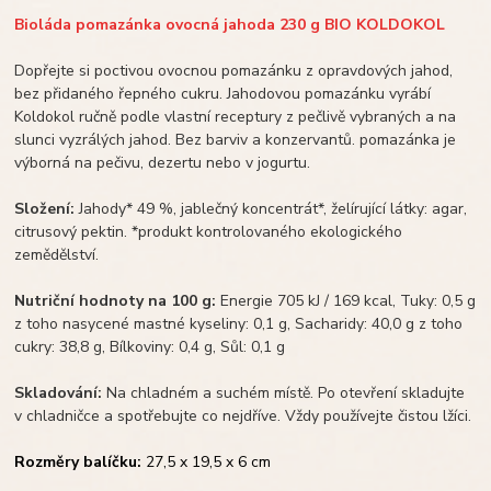
Bioláda pomazánka ovocná jahoda 230 g BIO KOLDOKOL
Dopřejte si poctivou ovocnou pomazánku z opravdových jahod,
bez přidaného řepného cukru. Jahodovou pomazánku vyrábí
Koldokol ručně podle vlastní receptury z pečlivě vybraných a na
slunci vyzrálých jahod. Bez barviv a konzervantů. pomazánka je
výborná na pečivu, dezertu nebo v jogurtu.
Složení:
Jahody* 49 %, jablečný koncentrát*, želírující látky: agar,
citrusový pektin. *produkt kontrolovaného ekologického
zemědělství.
Nutriční hodnoty na 100 g:
Energie 705 kJ / 169 kcal, Tuky: 0,5 g
z toho nasycené mastné kyseliny: 0,1 g, Sacharidy: 40,0 g z toho
cukry: 38,8 g, Bílkoviny: 0,4 g, Sůl: 0,1 g
Skladování:
Na chladném a suchém místě. Po otevření skladujte
v chladničce a spotřebujte co nejdříve. Vždy používejte čistou lžíci.
Rozměry balíčku:
27,5 x 19,5 x 6 cm