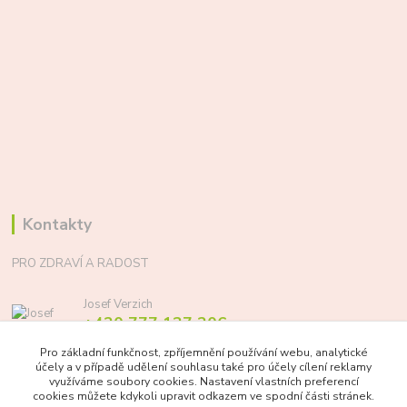
Kontakty
PRO ZDRAVÍ A RADOST
Josef Verzich
+420 777 137 206
(Po-Pá, 8-17 hod.)
Pro základní funkčnost, zpříjemnění používání webu, analytické
účely a v případě udělení souhlasu také pro účely cílení reklamy
info@prozdraviaradost.cz
využíváme soubory cookies. Nastavení vlastních preferencí
cookies můžete kdykoli upravit odkazem ve spodní části stránek.