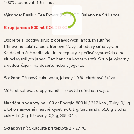
100°C, louhovat 3-5 minut
Výrobce:
Basilur Tea Export (PVT) LTD. Baleno na Srí Lance.
Sirup jahoda 500 ml KOLDOKOL
Dopřejte si poctivý sirup z opravdových jahod, kvalitního
třtinového cukru a bio citrónové šťávy. Jahodový sirup vyrábí
Koldokol ručně podle vlastní receptury z pečlivě vybraných a na
slunci vyzrálých jahod. Bez barviv a konzervantů. Sirup je výborný
s vodou, čajem, na dezertu nebo v jogurtu.
Složení:
Třtinový cukr, voda, jahody 19 %, citrónová šťáva.
Může obsahovat stopy mandlí, lískových ořechů a vajec.
Nutriční hodnoty na 100 g:
Energie 889 kJ / 212 kcal, Tuky: 0,1 g
z toho nasycené mastné kyseliny: 0,1 g, Sacharidy: 55,0 g z toho
cukry: 54,0 g, Bílkoviny: 0,2 g, Sůl: 0,1 g
Skladování:
Skladujte při teplotě 2 - 27 °C.