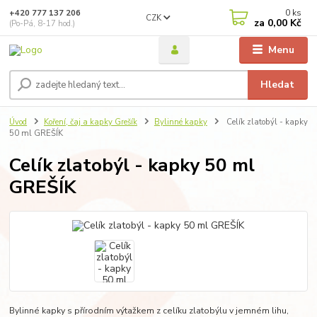
0
ks
+420 777 137 206
CZK
za
0,00 Kč
(Po-Pá, 8-17 hod.)
Menu
Hledat
Úvod
Koření, čaj a kapky Grešík
Bylinné kapky
Celík zlatobýl - kapky
50 ml GREŠÍK
Celík zlatobýl - kapky 50 ml
GREŠÍK
Bylinné kapky s přírodním výtažkem z celíku zlatobýlu v jemném lihu,